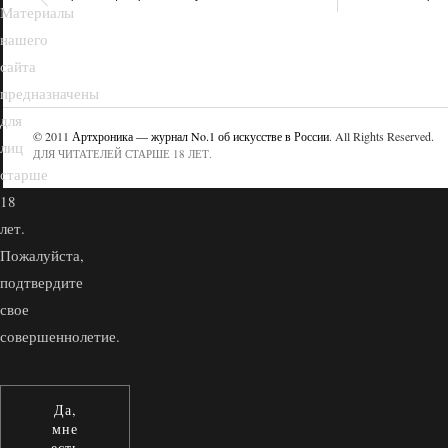
Материалы
нашего
сайта
предназначены
для
© 2011
Артхроника — журнал No.1 об искусстве в России
. All Rights Reserved.
лиц
ДЛЯ ЧИТАТЕЛЕЙ СТАРШЕ 18 ЛЕТ.
старше
18
лет.
Пожалуйста,
подтвердите
свое
совершеннолетие.
Да,
мне
есть