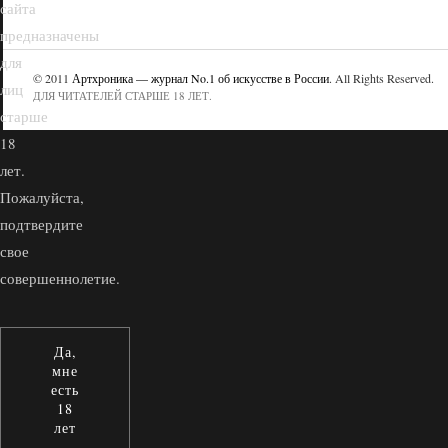
сайта
предназначены
для
© 2011
Артхроника — журнал No.1 об искусстве в России
. All Rights Reserved.
лиц
ДЛЯ ЧИТАТЕЛЕЙ СТАРШЕ 18 ЛЕТ.
старше
18
лет.
Пожалуйста,
подтвердите
свое
совершеннолетие.
Да,
мне
есть
18
лет