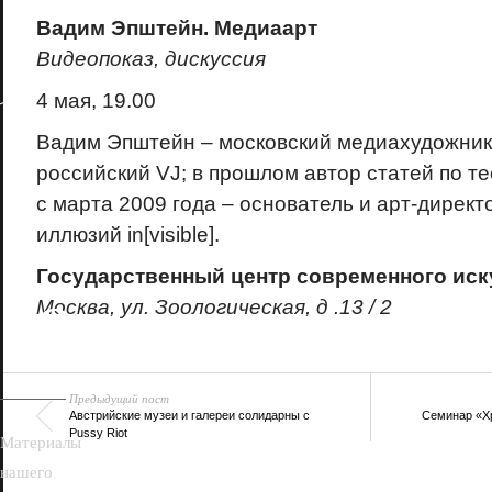
Вадим Эпштейн. Медиаарт
Видеопоказ, дискуссия
4 мая, 19.00
Вадим Эпштейн – московский медиахудожник, 
российский VJ; в прошлом автор статей по т
с марта 2009 года – основатель и арт-директ
иллюзий in[visible].
Государственный центр современного иск
18+
Москва, ул. Зоологическая, д .13 / 2
Предыдущий пост
Австрийские музеи и галереи солидарны с
Семинар «Х
Pussy Riot
Материалы
нашего