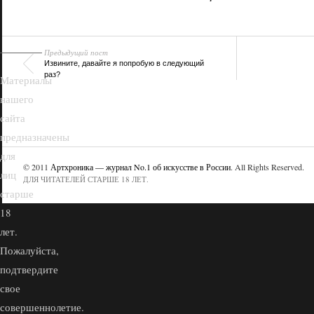
18+
Предыдущий пост
Извините, давайте я попробую в следующий
раз?
Материалы
нашего
сайта
предназначены
для
© 2011
Артхроника — журнал No.1 об искусстве в России
. All Rights Reserved.
лиц
ДЛЯ ЧИТАТЕЛЕЙ СТАРШЕ 18 ЛЕТ.
старше
18
лет.
Пожалуйста,
подтвердите
свое
совершеннолетие.