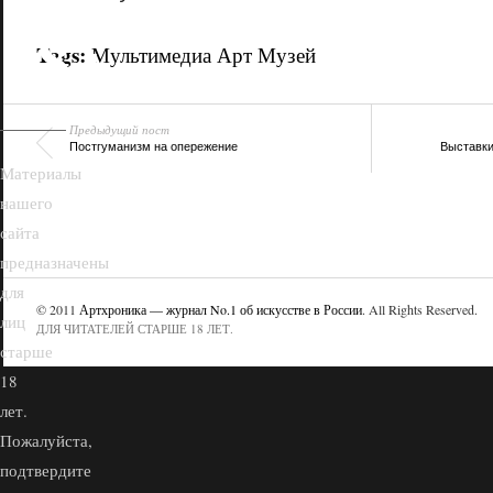
18+
Tags:
Мультимедиа Арт Музей
Предыдущий пост
Постгуманизм на опережение
Выставки
Материалы
нашего
сайта
предназначены
для
© 2011
Артхроника — журнал No.1 об искусстве в России
. All Rights Reserved.
лиц
ДЛЯ ЧИТАТЕЛЕЙ СТАРШЕ 18 ЛЕТ.
старше
18
лет.
Пожалуйста,
подтвердите