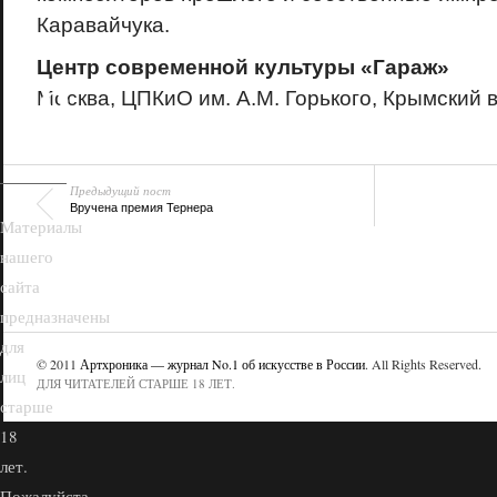
Каравайчука.
Центр современной культуры «Гараж»
18+
Москва, ЦПКиО им. А.М. Горького, Крымский ва
Предыдущий пост
Вручена премия Тернера
Материалы
нашего
сайта
предназначены
для
© 2011
Артхроника — журнал No.1 об искусстве в России
. All Rights Reserved.
лиц
ДЛЯ ЧИТАТЕЛЕЙ СТАРШЕ 18 ЛЕТ.
старше
18
лет.
Пожалуйста,