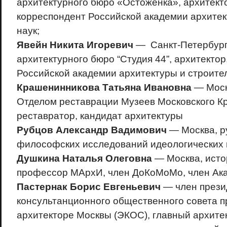
архитектурного бюро «Остоженка», архитекто
корреспондент Российской академии архитек
наук;
Явейн Никита Игоревич
— Санкт-Петербург,
архитектурного бюро “Студия 44”, архитектор
Российской академии архитектуры и строите
Крашенинникова Татьяна Ивановна
— Моск
Отделом реставрации Музеев Московского Кр
реставратор, кандидат архитектуры
Рубцов Александр Вадимович
— Москва, р
философских исследований идеологических 
Душкина Наталья Олеговна
— Москва, исто
профессор МАрхИ, член ДоКоМоМо, член А
Пастернак Борис Евгеньевич
— член прези
консультанционного общественного совета п
архитекторе Москвы (ЭКОС), главный архите