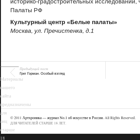
историко-градостроительных исследований,
Палаты РФ
Культурный центр «Белые палаты»
Москва, ул. Пречистенка, д.1
18+
Предыдущий пост
Грег Горман. Особый взгляд
Материалы
нашего
сайта
предназначены
для
© 2011
Артхроника — журнал No.1 об искусстве в России
. All Rights Reserved.
лиц
ДЛЯ ЧИТАТЕЛЕЙ СТАРШЕ 18 ЛЕТ.
старше
18