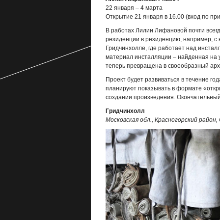
22 января – 4 марта
Открытие 21 января в 16.00 (вход по п
В работах Лилии Лифановой почти всег
резиденции в резиденцию, например, с 
Гридчинхолле, где работает над инстал
материал инсталляции – найденная на у
теперь превращена в своеобразный арх
Проект будет развиваться в течение го
планируют показывать в формате «откры
создании произведения. Окончательный 
Гридчинхолл
Московская обл., Красногорский район,