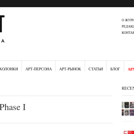
О ЖУР
РЕДАК
КОНТА
КОЛОНКИ
АРТ-ПЕРСОНА
АРТ-РЫНОК
СТАТЬИ
БЛОГ
АР
RECE
Phase I