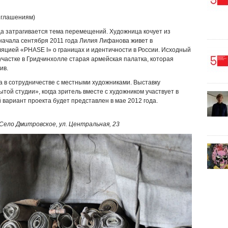
риглашениям)
да затрагивается тема перемещений. Художница кочует из
начала сентября 2011 года Лилия Лифанова живет в
ляцией «PHASE I» о границах и идентичности в России. Исходный
частке в Гридчинхолле старая армейская палатка, которая
ив.
да в сотрудничестве с местными художниками. Выставку
той студии», когда зритель вместе с художником участвует в
вариант проекта будет представлен в мае 2012 года.
 Село Дмитровское, ул. Центральная, 23