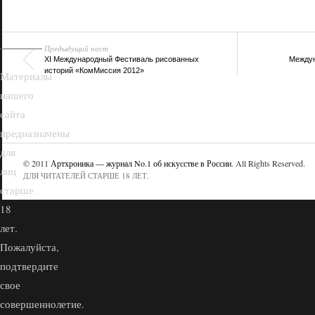
18+
Предыдущий пост
XI Международный Фестиваль рисованных
Междун
историй «КомМиссия 2012»
Материалы
нашего
сайта
предназначены
для
© 2011
Артхроника — журнал No.1 об искусстве в России
. All Rights Reserved.
лиц
ДЛЯ ЧИТАТЕЛЕЙ СТАРШЕ 18 ЛЕТ.
старше
18
лет.
Пожалуйста,
подтвердите
свое
совершеннолетие.