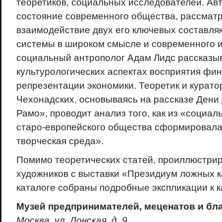
теоретиков, социальных исследователей. Ав
состояние современного общества, рассмат
взаимодействие двух его ключевых составля
системы в широком смысле и современного и
социальный антрополог Адам Лидс рассказыв
культурологических аспектах восприятия фи
репрезентации экономики. Теоретик и курат
Чехонадских, основываясь на рассказе Дени
Рамо», проводит анализ того, как из «социа
старо-европейского общества сформировала
творческая среда».
Помимо теоретических статей, проиллюстри
художников с выставки «Президиум ложных к
каталоге собраны подробные экспликации к к
Музей предпринимателей, меценатов и бл
Москва, ул. Донская, д. 9