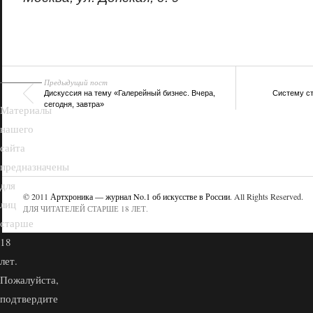
18+
Предыдущий пост
Дискуссия на тему «Галерейный бизнес. Вчера,
Систему с
сегодня, завтра»
Материалы
нашего
сайта
предназначены
для
© 2011
Артхроника — журнал No.1 об искусстве в России
. All Rights Reserved.
лиц
ДЛЯ ЧИТАТЕЛЕЙ СТАРШЕ 18 ЛЕТ.
старше
18
лет.
Пожалуйста,
подтвердите