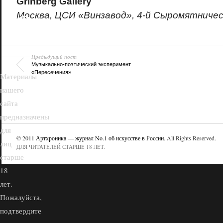
Grinberg Gallery
18+
Москва, ЦСИ «Винзавод», 4-й Сыромятнически
Предыдущий пост
Музыкально-поэтический эксперимент
«Пересечения»
Материалы
нашего
сайта
предназначены
для
© 2011
Артхроника — журнал No.1 об искусстве в России
. All Rights Reserved.
лиц
ДЛЯ ЧИТАТЕЛЕЙ СТАРШЕ 18 ЛЕТ.
старше
18
лет.
Пожалуйста,
подтвердите