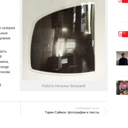
е галерея
льные
дожник
вать.
й
кина,
сандр
онова.
3
Работа Натальи Зинцовой
Следующий пост
Тарин Саймон: фотографии и тексты