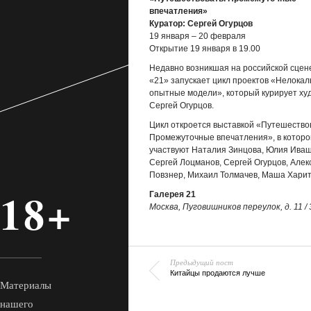
впечатления»
Куратор: Сергей Огурцов
19 января – 20 февраля
Открытие 19 января в 19.00
Недавно возникшая на российской сцен
«21» запускает цикл проектов «Нелока
опытные модели», который курирует ху
Сергей Огурцов.
Цикл откроется выставкой «Путешество
Промежуточные впечатления», в которо
участвуют Наталия Зинцова, Юлия Иваш
Сергей Лоцманов, Сергей Огурцов, Алек
Повзнер, Михаил Толмачев, Маша Харит
18+
Галерея 21
Москва,
Пуговишников переулок, д. 11 / 
Предыдущий пост
Китайцы продаются лучше
Материалы
нашего