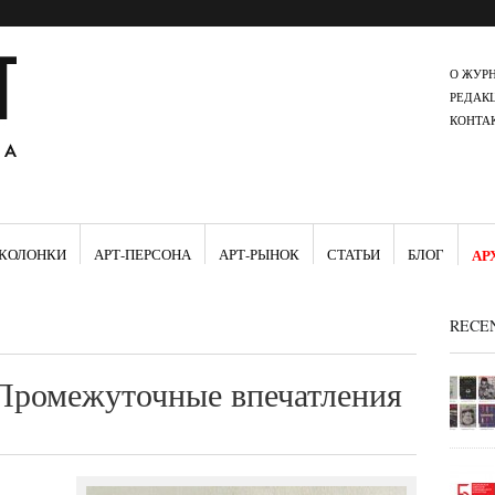
О ЖУР
РЕДАК
КОНТА
КОЛОНКИ
АРТ-ПЕРСОНА
АРТ-РЫНОК
СТАТЬИ
БЛОГ
АР
RECE
Промежуточные впечатления