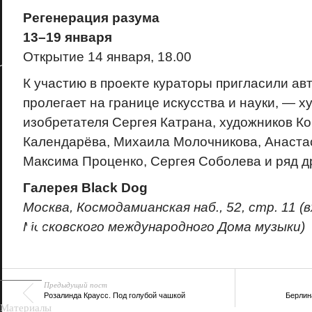
Регенерация разума
13–19 января
Открытие 14 января, 18.00
К участию в проекте кураторы пригласили авт
пролегает на границе искусства и науки, — х
изобретателя Сергея Катрана, художников К
Календарёва, Михаила Молочникова, Анаста
Максима Проценко, Сергея Соболева и ряд д
Галерея Black Dog
Москва, Космодамианская наб., 52, стр. 11 (
18+
Московского международного Дома музыки)
Предыдущий пост
Розалинда Краусс. Под голубой чашкой
Берлин
Материалы