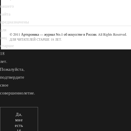
нашего
сайта
предназначены
для
© 2011
Артхроника — журнал No.1 об искусстве в России
. All Rights Reserved.
лиц
ДЛЯ ЧИТАТЕЛЕЙ СТАРШЕ 18 ЛЕТ.
старше
18
лет.
Пожалуйста,
подтвердите
свое
совершеннолетие.
Да,
мне
есть
18