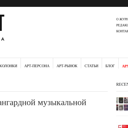
О ЖУР
РЕДАК
КОНТА
КОЛОНКИ
АРТ-ПЕРСОНА
АРТ-РЫНОК
СТАТЬИ
БЛОГ
АР
RECE
ангардной музыкальной