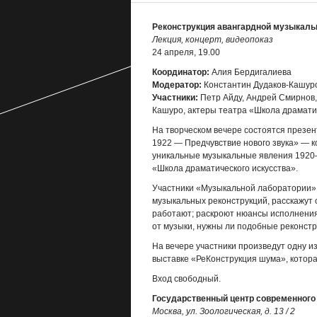
Реконструкция авангардной музыкаль
Лекция, концерт, видеопоказ
24 апреля, 19.00
Координатор:
Алия Бердигалиева
Модератор:
Константин Дудаков-Кашур
Участники:
Петр Айду, Андрей Смирнов,
Кашуро, актеры театра «Школа драматич
На творческом вечере состоятся презен
1922 — Предчувствие нового звука» — 
уникальные музыкальные явления 1920–1
«Школа драматического искусства».
Участники «Музыкальной лаборатории» 
музыкальных реконструкций, расскажут 
работают; раскроют нюансы исполнения, 
от музыки, нужны ли подобные реконстр
На вечере участники произведут одну из
выставке «РеКонструкция шума», котора
Вход свободный.
Государственный центр современного
Москва, ул. Зоологическая, д. 13 / 2