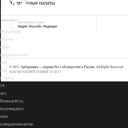
18+
Tags:
Белые палаты
Предыдущий пост
Вадим Эпштейн. Медиаарт
Материалы
нашего
сайта
предназначены
для
© 2011
Артхроника — журнал No.1 об искусстве в России
. All Rights Reserved.
лиц
ДЛЯ ЧИТАТЕЛЕЙ СТАРШЕ 18 ЛЕТ.
старше
18
лет.
Пожалуйста,
подтвердите
свое
совершеннолетие.