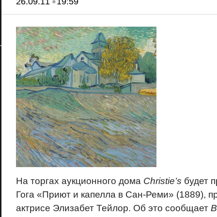
•
26.09.11
19:59
На торгах аукционного дома
Christie’s
будет п
Гога «Приют и капелла в Сан-Реми» (1889), 
актрисе Элизабет Тейлор. Об это сообщает
B