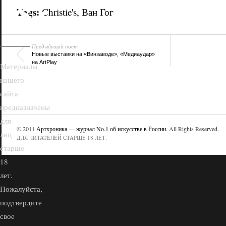
18+
Tags:
Christie's
,
Ван Гог
Предыдущий пост
Новые выставки на «Винзаводе», «Медиаудар»
на ArtPlay
Материалы
нашего
сайта
предназначены
для
© 2011
Артхроника — журнал No.1 об искусстве в России
. All Rights Reserved.
лиц
ДЛЯ ЧИТАТЕЛЕЙ СТАРШЕ 18 ЛЕТ.
старше
18
лет.
Пожалуйста,
подтвердите
свое