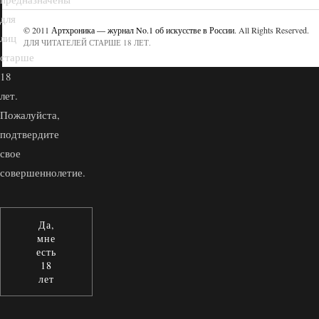
для
© 2011
Артхроника — журнал No.1 об искусстве в России
. All Rights Reserved.
лиц
ДЛЯ ЧИТАТЕЛЕЙ СТАРШЕ 18 ЛЕТ.
старше
18
лет.
Пожалуйста,
подтвердите
свое
совершеннолетие.
Да,
мне
есть
18
лет