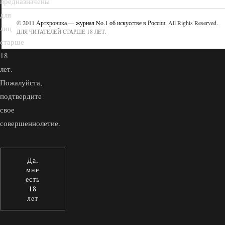
предназначены
для
© 2011
Артхроника — журнал No.1 об искусстве в России
. All Rights Reserved.
лиц
ДЛЯ ЧИТАТЕЛЕЙ СТАРШЕ 18 ЛЕТ.
старше
18
лет.
Пожалуйста,
подтвердите
свое
совершеннолетие.
Да,
мне
есть
18
лет