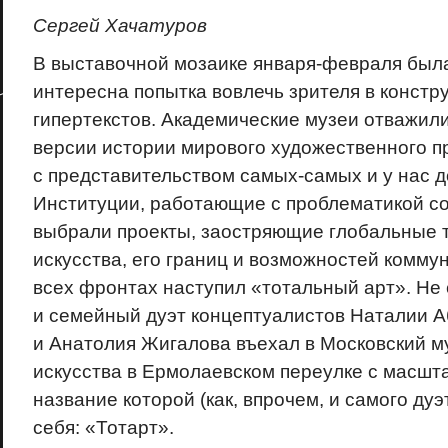
Сергей Хачатуров
В выставочной мозаике января-февраля был
интересна попытка вовлечь зрителя в конст
гипертекстов. Академические музеи отважил
версии истории мирового художественного п
с представительством самых-самых и у нас 
Институции, работающие с проблематикой con
выбрали проекты, заостряющие глобальные 
искусства, его границ и возможностей комму
всех фронтах наступил «тотальный арт». Не
и семейный дуэт концептуалистов Наталии 
и Анатолия Жигалова въехал в Московский м
искусства в Ермолаевском переулке с масшт
название которой (как, впрочем, и самого дуэ
себя: «Тотарт».