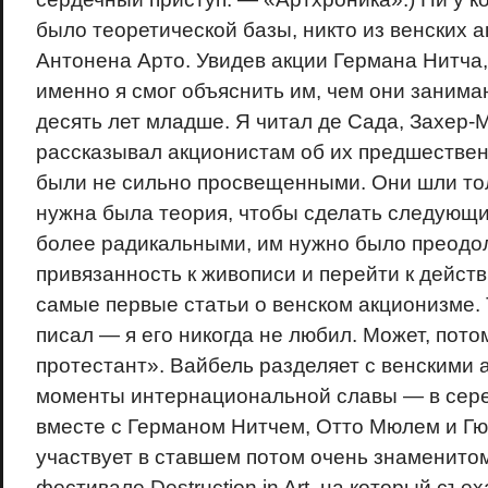
было теоретической базы, никто из венских а
Антонена Арто. Увидев акции Германа Нитча,
именно я смог объяснить им, чем они занимаю
десять лет младше. Я читал де Сада, Захер-М
рассказывал акционистам об их предшестве
были не сильно просвещенными. Они шли тол
нужна была теория, чтобы сделать следующи
более радикальными, им нужно было преодол
привязанность к живописи и перейти к дейст
самые первые статьи о венском акционизме. 
писал — я его никогда не любил. Может, потому
протестант». Вайбель разделяет с венскими
моменты интернациональной славы — в сере
вместе с Германом Нитчем, Отто Мюлем и Г
участвует в ставшем потом очень знаменито
фестивале Destruction in Art, на который съ