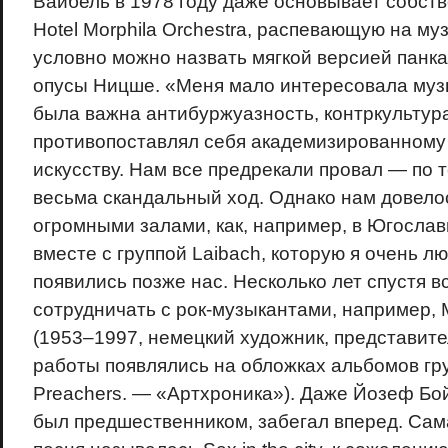
Вайбель в 1978 году даже основывает собств
Hotel Morphilа Orchestra, распевающую на му
условно можно назвать мягкой версией панка
опусы Ницше. «Меня мало интересовала музы
была важна антибуржуазность, контркультура
противопоставлял себя академизированном
искусству. Нам все предрекали провал — по 
весьма скандальный ход. Однако нам довело
огромными залами, как, например, в Югослав
вместе с группой Laibach, которую я очень лю
появились позже нас. Несколько лет спустя в
сотрудничать с рок-музыкантами, например,
(1953–1997, немецкий художник, представител
работы появлялись на обложках альбомов гру
Preachers. — «Артхроника»). Даже Йозеф Бой
был предшественником, забегал вперед. Са