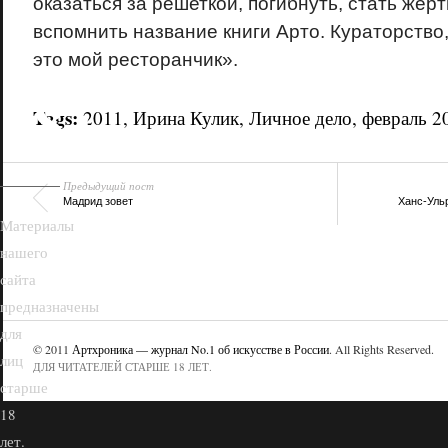
оказаться за решеткой, погибнуть, стать жер
вспомнить название книги Арто. Кураторство
это мой ресторанчик».
18+
Tags:
2011
,
Ирина Кулик
,
Личное дело
,
февраль 2
Предыдущий пост
Мадрид зовет
Ханс-Уль
Материалы
нашего
сайта
предназначены
для
© 2011
Артхроника — журнал No.1 об искусстве в России
. All Rights Reserved.
лиц
ДЛЯ ЧИТАТЕЛЕЙ СТАРШЕ 18 ЛЕТ.
старше
18
лет.