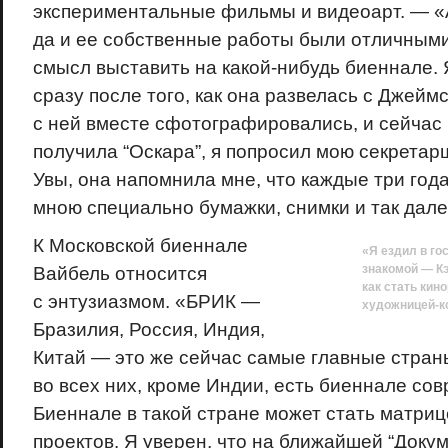
экспериментальные фильмы и видеоарт. — «
да и ее собственные работы были отличными,
смысл выставить на какой-нибудь биеннале. Я
сразу после того, как она развелась с Джей
с ней вместе сфотографировались, и сейчас п
получила “Оскара”, я попросил мою секретарш
Увы, она напомнила мне, что каждые три год
мною специально бумажки, снимки и так да
К Московской биеннале
«Я ездил в го
знакомой — Кэ
Вайбель относится
как стать кин
с энтузиазмом. «БРИК —
художницей-к
Бразилия, Россия, Индия,
Китай — это же сейчас самые главные страны
во всех них, кроме Индии, есть биеннале сов
Биеннале в такой стране может стать матриц
проектов. Я уверен, что на ближайшей “Докум