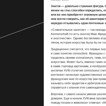
Знаток — довольно странная фигура. Н
менее на глаз способен определить, о
или же оно приобретет огромную ценнос
нем могли говорить, как об авантюрист
нередко отзывались одни почтенные зн
«Сомнительное занятие» — так некогда
Kennerschaft (то есть знаток) Макс Фри
и знаточестве». Однако без великих атри
ляпов, история искусства была бы не то
Традиционно считается, что первые зна
и само понятие conoscitore. Французы с
гордились своими connaisseurs, теми, к
искусствах. Может быть, именно таких 
в лавке торговца картинами, и изобраз
англичан XVIII столетия connoisseur сч
континент несколько художественных со
французских книг по искусству (как пра
называть себя эрудитом и арбитром изя
справиться с кланом этих самонадеянны
Впрочем, с самого начала умение разли
доверия. Еще в начале XVIII века прос
поводу поэзии и живописи» отмечал: «