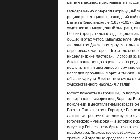
рыться в архивах и заглядывать в труды
Одновременно с Морелли атрибуцией з
родине революционер, нашедший себе 
Батиста Кавальказелле (1817–1917). Вы
художником; вынужденный эмигрант, он
России) превратился в выдающегося зна
общих чертах метод Кавальказелле. Вмес
дипломатом Джозефом Кроу, Кавальказе
европейских мастеров. Что стало основ
нидерландские мастера», «История живо
были в конце концов оценены и на роди
после изгнания австрийцев, поручило е
наследия провинций Марке и Умбрия. По
области Фриули. В известном смысле с
художественного наследия Италии.
Может показаться странным, но первую с
иностранец — американец Бернард Берн
поколении: в десятилетнем возрасте он
Бостон. Там, а потом в Гарварде Бернсо
латынь, астрономию, английскую поэзию
гоголевского «Ревизора») и историю ис
искусству Ренессанса» британского эссе
профессура. Знакомство со взбалмошно
тратившей огромные средства на соста