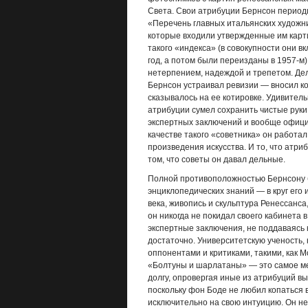
Света. Свои атрибуции Бернсон период
«Перечень главных итальянских художни
которые входили утвержденные им карт
такого «индекса» (в совокупности они в
год, а потом были переизданы в 1957-м
нетерпением, надеждой и трепетом. Дел
Бернсон устраивал ревизии — вносил ко
сказывалось на ее котировке. Удивитель
атрибуции сумел сохранить чистые руки
экспертных заключений и вообще официа
качестве такого «советника» он работа
произведения искусства. И то, что атри
том, что советы он давал дельные.
Полной противоположностью Бернсону б
энциклопедических знаний — в круг его
века, живопись и скульптура Ренессанса
он никогда не покидал своего кабинета
экспертные заключения, не поддаваясь 
достаточно. Университетскую ученость, 
оппонентами и критиками, такими, как 
«Болтуны и шарлатаны» — это самое мен
долгу, опровергая иные из атрибуций вы
поскольку фон Боде не любил копаться в
исключительно на свою интуицию. Он не 