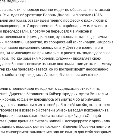
осле медицины».
тора столетия опроверг именно медик по образованию, ставший
в. Речь идет об уроженце Вероны Джованни Морелли (1816–
ельной анатомии, оставившем первую профессию ради любви к
волюционером. Скорее всего он был карбонарием или членом
го преследовали, а потому он перебрался в Мюнхен и
составленные в форме диалогов, русскоязычным псевдонимом —
 Морелли»). Вероятно, из соображений конспирации. Забросив
нее нашел применение своему опыту. Для того времени его
ит, ни композиция не принимались в расчет, выглядел довольно
в том, что, как заметил Морелли, художник проявляет свою
когда изображает незначительные анатомические детали — мочку
тер как бы проговаривается, он их воспроизводит неосознанно,
вою собственную подпись. А этого обычно не замечают ни
ли с полицейской методикой, с судмед­экспертизой, что,
чения. Директор берлинского Кайзер-Фридрих-музея Вильгельм
 иронии, когда ему доводилось отзываться об атрибуциях
с удовольствием отметил в своей работе «Моисей», что интерес
творчестве в известной степени близок методам психоанализа.
 Морелли принадлежит окончательная атрибуция «Спящей
зея (одно время ее считали копией Сассоферрато с оригинала
ерждена с помощью рентгеноскопии. Впрочем, Морелли немного
или «экспериментального» метода не считал для себя зазорным