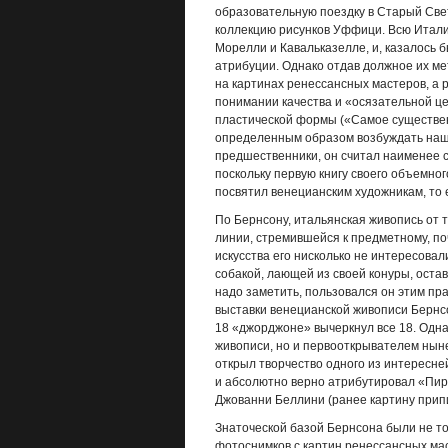
образовательную поездку в Старый Свет
коллекцию рисунков Уффици. Всю Итали
Морелли и Кавальказелле, и, казалось 
атрибуции. Однако отдав должное их ме
на картинах ренессансных мастеров, а 
понимании качества и «осязательной це
пластической формы («Самое существен
определенным образом возбуждать наше 
предшественники, он считал наименее 
поскольку первую книгу своего объемно
посвятил венецианским художникам, то
По Бернсону, итальянская живопись от 
линии, стремившейся к предметному, п
искусства его нисколько не интересовали
собакой, лающей из своей конуры, остав
надо заметить, пользовался он этим пра
выставки венецианской живописи Бернсон
18 «джорджоне» вычеркнул все 18. Одн
живописи, но и первооткрывателем нын
открыл творчество одного из интересн
и абсолютно верно атрибутировал «Пир
Джованни Беллини (ранее картину прип
Знаточеской базой Бернсона были не то
фотоснимков с картин ренессансных мас