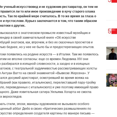
е ученый-искусствовед и не художник-реставратор, он тем не
тправится ли то или иное произведение в кучу старого хлама
ть. Так по крайней мере считалось. В то же время за глаза о
е и пустослове. Курьез заключается в том, что таким образом
атоки о других.
 высказался о знаточеском промысле известный музейщик и
длендер в своей замечательной книге «Об искусстве
буций знатоков, как, впрочем, и без их сказочных просчетов и
лько беднее, но у нее не было бы и предостерегающих опытов.
токи появились на родине искусств — в Италии. Там же появилось
 этим не вполне согласны: еще со времен Людовика XIV они
то разбирался в изящной словесности, а заодно и в изящных
знатоков, с театральной задумчивостью рассматривающих холсты
ил Антуан Ватто на своей знаменитой «Вывеске Жерсена». У
итался досужий аристократ, осмотревший во время вояжа на
браний (как правило, итальянских), перелиставший пару-тройку
вило, переведенных с итальянского) и уже поэтому имеющий право
щ­ного. Даже язвительная сатира Уильяма Хогарта не смогла
х верхоглядов.
чать стили, эпохи, манеры художников не вызывало особого
вещенный аббат Дюбо в своих «Критических размышлениях по
Искусство определения создателя картины по манере письма —