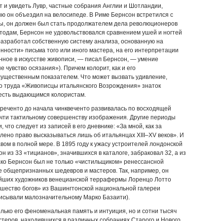
 и увидеть Лувр, частные собрания Англии и Шотландии,
ю он объездил на велосипеде. В Риме Бернсон встретился с
бы, он должен был стать продолжателем дела революционеров
тодам, Бернсон не удовольствовался сравнением ушей и ногтей
разработал собственную систему анализа, основанную на
нности» письма того или иного мастера, на его интерпретации
ное в искусстве живописи, — писал Бернсон, — умение
чувство осязания»). Причем колорит, как и его
существенным показателем. Что может вызвать удивление,
го труда «Живописцы итальянского Возрождения» знаток
 есть выдающимся колористам.
треченто до начала чинквеченто развивалась по восходящей
очти тактильному совершенству изображения. Другие периоды
, что следует из записей в его дневнике: «За мной, как за
лено право высказываться лишь об итальянцах XIII–XV веков». И
вом в полной мере. В 1895 году к ужасу устроителей лондонской
 из 33 «тицианов», значившихся в каталоге, забраковал 32, а из
ако Бернсон был не только «чистильщиком» ренессансной
е общепризнанных шедевров и мастеров. Так, например, он
ейших художников венецианской террафермы Лоренцо Лотто
шество богов» из Вашингтонской национальной галереи
исывали малозначительному Марко Базаити).
лько его феноменальная память и интуиция, но и сотни тысяч
теров, находившихся в различных собраниях Старого и Нового