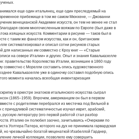
 ученых.
анимался еще один итальянец, еще один преследуемый на
временное прибежище в том же самом Мюнхене, — Джованни
ученик венецианской Академии искусств, он тем не менее не стал
 благодаря своим многочисленным вояжам по Европе (был даже в
тока изящных искусств. Комментарии в рисунке — таков был в
те с таким же фанатом искусства, как и он, британским
лле систематизировал и описал сотни рисунков старых
ой для написанных им совместно с Кроу книг — «Старые
писи на севере Италии» и других. Опыт и знания Кавальказелле
не: правительство Королевства Италии, возникшее в 1860 году
му совместно с Морелли составить опись художественного
зднее Кавальказелле уже в одиночку составил подобную опись
 этого момента началась всеобщая инвентаризация
крипку в оркестре знатоков итальянского искусства сыграл
сон (1865–1959). Впрочем, американцем он был в первом
 вместе с родителями перебрался из местечка под Вильной в
н с причудливой систематичностью изучал иврит, арабский,
, русскую литературу (его первой работой стал разбор
кусств. Италию он полюбил заочно, зачитываясь «Очерками по
иста Уолтера Патера, которого на дух не принимала гарвардская
й, но чрезвычайно богатой меценаткой Изабеллой Гарднер,
вление личной коллекции, позволило ему совершить