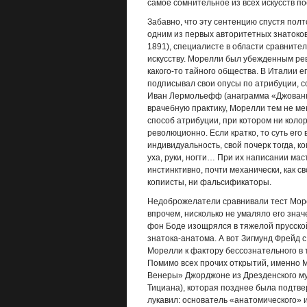
самое сомнительное из всех искусств п
Забавно, что эту сентенцию спустя пол
одним из первых авторитетных знатоко
1891), специалисте в области сравнит
искусству. Морелли был убежденным ре
какого-то тайного общества. В Италии е
подписывал свои опусы по атрибуции, 
Иван Лермольефф (анаграмма «Джованни
врачебную практику, Морелли тем не ме
способ атрибуции, при котором ни колор
революционно. Если кратко, то суть его 
индивидуальность, свой почерк тогда, 
уха, руки, ногти… При их написании мас
инстинктивно, почти механически, как с
копиисты, ни фальсификаторы.
Недоброжелатели сравнивали тест Морел
впрочем, нисколько не умаляло его зна
фон Боде изощрялся в тяжелой прусской
знатока-анатома. А вот Зигмунд Фрейд 
Морелли к фактору бессознательного в 
Помимо всех прочих открытий, именно
Венеры» Джорджоне из Дрезденского му
Тициана), которая позднее была подтв
лукавил: основатель «анатомического» 