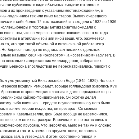
ически публиковал в виде объемных «индекс-каталогов» —
ков и их произведений с указанием местонахождения», в
ины-подлинники тех или иных мастеров. Выпуск очередного
ключали в себя более 12 тыс. названий и выходили с 1932 по 1936
) коллекционеры и торговцы антиквариатом ожидали с
о еще в том, что по мере совершенствования своего метода
ррективы в атрибуции той или иной вещи, что, разумеется,
но то, что при такой объемной и интенсивной работе мэтр
. Но Бернсон никогда не подписывал никаких отдельных
льно называл себя не «экспертом», а «советником» (adviser). В
л на нескольких американских миллиардеров, собиравших
буции Бернсона впоследствии не пересматривались, говорит о
ыл уже упомянутый Вильгельм фон Боде (1845–1929). Человек
 интересов входили Рембрандт, вообще голландская живопись XVII
, бронзовая старонемецкая пластика и даже персидские ковры;
 в берлинском Кайзер-Фридрих-музее. Он охотно делал
какому-либо влиянию — средств к существованию у него было
как и всякие теории искусства, он презирал. Со своими
Морелли и Кавальказелле, фон Боде вообще не церемонился.
ьшее, чем он их награждал. Впрочем, и те не оставались в
сокомерного пруссака. Что, вероятно, было не так уж и сложно,
 архивах и тратить время на аргументацию, полагаясь
доказывал, а утверждал. В этом, собственно говоря, и