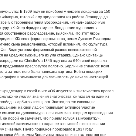
ую шутку. В 1909 году он приобрел у некоего лондонца за 150
т «Флоры», который ему предлагался как работа Леонардо да
стречу с творением гения Возрождения, «узнал» загадочную
птуру в Кайзер-Фридрих-музее. Лондонские журналисты
я собственное расследование, выяснили, что этот якобы
редине XIX века формовщиком воска, неким Лукасом Ричардом
тнего сына ремесленника, который вспомнил, что скульптура
ы. Фон Боде устроил форменный разнос невежественной
ся на бреднях выжившего из ума старика. Однако британцы
спродажи на Christie’s в 1846 году она за 640 гиней перешла
 и предъявила пресловутое полотно. Берлин не сгибался: Кокл
, а затем с него была написана картина. Война немецких
онографии и химанализа длилась вплоть до начала настоящей
 Фридлендер в своей книге «Об искусстве и знаточестве» провел
колько не умаляя значения знаточества, он указал на один из
свободны арбитры изящного. Знаток, по его словам, не
рцанием, на свой лад он принимает активное участие
м смысле на духовном уровне является сотворцом произведения
, он порой не замечает, что принял голубя за куропатку».
отической зависимости от заранее возникшей в его сознании
ечу с чаемым. Нечто подобное произошло в 1937 году
вописи Абрахамом Бредиусом, когда он испытал восторг при