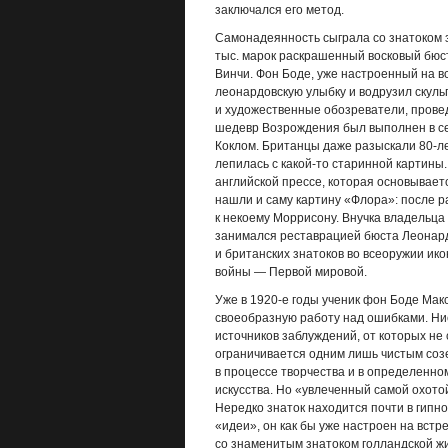
заключался его метод.
Самонадеянность сыграла со знатоком зл
тыс. марок раскрашенный восковый бюс
Винчи. Фон Боде, уже настроенный на в
леонардовскую улыбку и водрузил скуль
и художественные обозреватели, провед
шедевр Возрождения был выполнен в се
Коклом. Британцы даже разыскали 80-ле
лепилась с какой-то старинной картин
английской прессе, которая основывает
нашли и саму картину «Флора»: после ра
к некоему Моррисону. Внучка владельца
занимался реставрацией бюста Леонардо
и британских знатоков во всеоружии ик
войны — Первой мировой.
Уже в 1920-е годы ученик фон Боде Макс
своеобразную работу над ошибками. Нис
источников заблуждений, от которых не 
ограничивается одним лишь чистым созе
в процессе творчества и в определенно
искусства. Но «увлеченный самой охотой
Нередко знаток находится почти в гипн
«идеи», он как бы уже настроен на встр
со знаменитым знатоком голландской жи