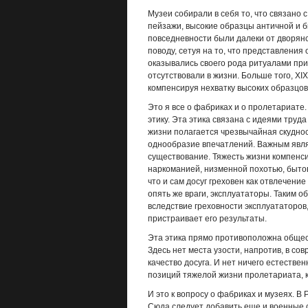
Музеи собирали в себя то, что связано 
пейзажи, высокие образцы античной и б
повседневности были далеки от дворян
поводу, сетуя на то, что представления
оказывались своего рода ритуалами при
отсутствовали в жизни. Больше того, XIX
компенсируя нехватку высоких образцов
Это я все о фабриках и о пролетариате
этику. Эта этика связана с идеями труд
жизни полагается чрезвычайная скуднос
однообразие впечатлений. Важным являе
существование. Тяжесть жизни компенси
наркоманией, низменной похотью, бытов
что и сам досуг греховен как отвлечени
опять же враги, эксплуататоры. Таким 
вследствие греховности эксплуататоров, 
пристраивает его результаты.
Эта этика прямо противоположна общес
Здесь нет места узости, напротив, в с
качество досуга. И нет ничего естеств
позиций тяжелой жизни пролетариата, ка
И это к вопросу о фабриках и музеях. 
Сюда следует добавить еще и военные с