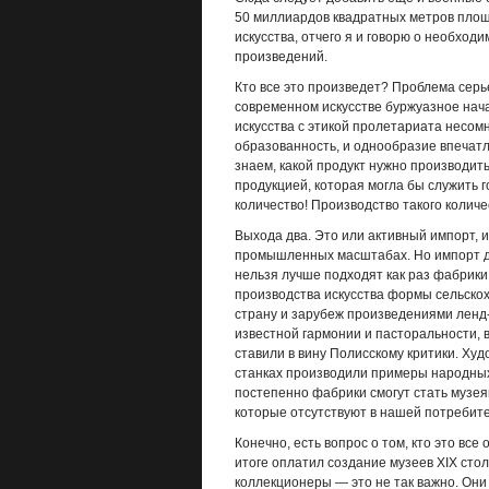
50 миллиардов квадратных метров площа
искусства, отчего я и говорю о необхо
произведений.
Кто все это произведет? Проблема серь
современном искусстве буржуазное нача
искусства с этикой пролетариата несомн
образованность, и однообразие впечатл
знаем, какой продукт нужно производи
продукцией, которая могла бы служить 
количество! Производство такого колич
Выхода два. Это или активный импорт, 
промышленных масштабах. Но импорт де
нельзя лучше подходят как раз фабрики.
производства искусства формы сельскох
страну и зарубеж произведениями ленд-
известной гармонии и пасторальности, 
ставили в вину Полисскому критики. Худ
станках производили примеры народных 
постепенно фабрики смогут стать музея
которые отсутствуют в нашей потребите
Конечно, есть вопрос о том, кто это все
итоге оплатил создание музеев XIX стол
коллекционеры — это не так важно. Они