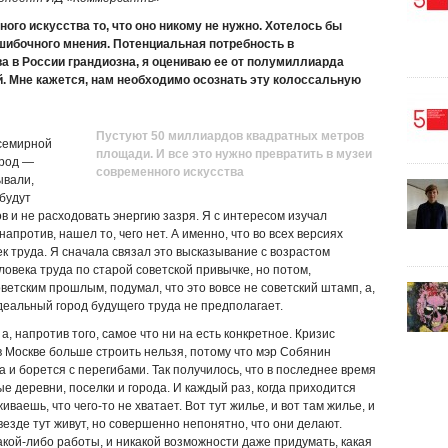
го искусства то, что оно никому не нужно. Хотелось бы
шибочного мнения. Потенциальная потребность в
а в России грандиозна, я оцениваю ее от полумиллиарда
. Мне кажется, нам необходимо осознать эту колоссальную
Пустуют 50 миллиардов квадратных метров
семирной
площади. И все это нужно превратить в музеи
род —
современного искусства
ывали,
 будут
в и не расходовать энергию зазря. Я с интересом изучал
апротив, нашел то, чего нет. А именно, что во всех версиях
к труда. Я сначала связал это высказывание с возрастом
ловека труда по старой советской привычке, но потом,
ветским прошлым, подумал, что это вовсе не советский штамп, а,
еальный город будущего труда не предполагает.
, напротив того, самое что ни на есть конкретное. Кризис
в Москве больше строить нельзя, потому что мэр Собянин
 и борется с перегибами. Так получилось, что в последнее время
 деревни, поселки и города. И каждый раз, когда приходится
ваешь, что чего-то не хватает. Вот тут жилье, и вот там жилье, и
 везде тут живут, но совершенно непонятно, что они делают.
акой-либо работы, и никакой возможности даже придумать, какая