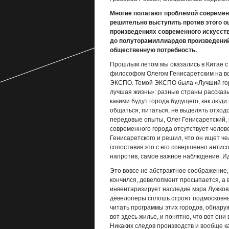
Многие полагают проблемой современно
решительно выступить против этого о
произведениях современного искусств
до полуторамиллиардов произведений
общественную потребность.
Прошлым летом мы оказались в Китае с
философом Олегом Генисаретским на в
ЭКСПО. Темой ЭКСПО была «Лучший го
лучшая жизнь»: разные страны рассказ
какими будут города будущего, как люди
общаться, питаться, не выделять отходо
передовые опыты, Олег Генисаретский, н
современного города отсутствует челове
Генисаретского и решил, что он ищет че
сопоставив это с его совершенно антисо
напротив, самое важное наблюдение. Ид
Это вовсе не абстрактное соображение, а
кончился, девелопмент просыпается, а 
инвентаризирует наследие мэра Лужкова
девелоперы сплошь строят подмосковные
читать программы этих городов, обнаружи
вот здесь жилье, и понятно, что вот они
Никаких следов производств и вообще к