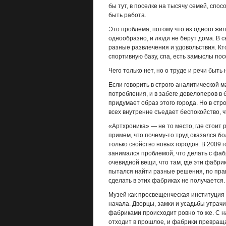
бы тут, в поселке на тысячу семей, спо
быть работа.
Это проблема, потому что из одного жил
однообразно, и люди не берут дома. В с
разные развлечения и удовольствия. Кто
спортивную базу, спа, есть замыслы по
Чего только нет, но о труде и речи быть
Если говорить в строго аналитической м
потребления, и в забеге девелоперов в 
придумает образ этого города. Но в стр
всех внутренне съедает беспокойство, ч
«Артхроника» — не то место, где стоит 
примем, что почему-то труд оказался бо
только свойство новых городов. В 2009 
занимался проблемой, что делать с фаб
очевидной вещи, что там, где эти фабрик
пытался найти разные решения, по правд
сделать в этих фабриках не получается.
Музей как просвещенческая институция
начала. Дворцы, замки и усадьбы утрач
фабриками происходит ровно то же. С 
отходит в прошлое, и фабрики превращаю