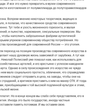
ди. И все это нужно превратить в музеи современного
димости изготовления от полумиллиарда до полуторамиллиардов
езна. Вопреки мнению некоторых теоретиков, видящих в
ло, я полагаю, что качественное сродство современного
енно. Тут тебе и узость жизненного горизонта, и малая
ений, и пьянство, наркомания, сексуальные перверсии. Мы
ть, чтобы наполнить заброшенные фабрики аутентичной
горьким упреком современному обществу потребления. Но
ества произведений для современной России — это утопия.
или переход на позиции производства современного искусства в
лает нашу духовную жизнь зависимой от зарубежа. А тут как
 Николай Полисский уже показал нам, как использовать для
озяйственных артелей, и его крестьяне с успехом наводнили
арта. Однако в силу происхождения это искусство не чуждо
в нем мало социального протеста, обличения, что справедливо
ожников следует отправить в цеха, на заводы, чтобы они на
страданий, а критиков приставить к ним на манер ОТК. И тогда
ми, приобщающими к той высокой подлинной культуре и этике,
льской жизни.
 оплатит. Но в конце концов мы слабо себе представляем, кто в
етия. Иногда это было государство, иногда частные
 оставили память потомкам. И мы оставим свою.