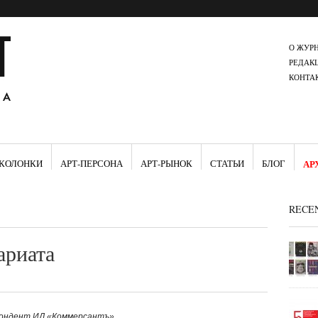
О ЖУР
РЕДАК
КОНТА
КОЛОНКИ
АРТ-ПЕРСОНА
АРТ-РЫНОК
СТАТЬИ
БЛОГ
АР
RECE
ариата
спондент ИД «Коммерсантъ»