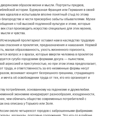
с дворянским образом жизни и мысли. Портреты предков,
иблейской истории. Буржуазная Франция или Германия в своей
ских идеалов и испытывали вполне понятный стыд по этому
 о благородстве и чести прискорбно забыты обывателями. Музеи
общения к той высокой подлинной культуре и этике, которые
 век стал производить искусство специально для этих музеев,
 мысли и чувства.
. Исчезнувший пролетариат оставил нам в наследство трудовую
а как спасения и проклятия, предназначения и наказания. Нормой
ть, малая образованность, узость жизненного горизонта,
тся вопрос и о врагах, которые ввергли человека в проклятое
руется сугубо городскими формами досуга — пьянством,
ой агрессией и преступностью, но при этом этика предполагает,
е от труда, и ответственность за его низменные формы несут
образом, возникает концепт безгрешного грешника, страдающего
и мечта об освобождении труда от тех, кто его организует и
тву потребления, основанному на гедонизме и дружелюбии.
овременной экономике конкурируют разнообразия, изощренности,
еннее, чем обличать общество современных потребителей с
к она описана у Горького или Золя.
В России около четырехсот городов с заброшенными фабриками.
клады, арсеналы, портовые сооружения. Это что-то в районе