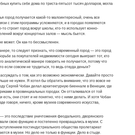
собных купить себе дома по триста-пятьсот тысяч долларов, могла
ья город получается какой-то малоинтересный, очень все
вязи с этим программы усложняются, и в городах появляются
-то строит город вокруг школы, кто-то использует конно-
селений вокруг концертных залов — мысль бьется.
 не может. Он как-то бессмысленен.
анере, то следует признать, что современный город — это город
борьбе за покупателей недвижимости сегодня выиграет тот, кто
ого аналитической манере говорить не получается, потому что
то если совсем не трудиться, то ведь откуда деньги?
рассуждать о том, как это возможно экономически. Давайте просто
льше не нужен. Я хотел бы обратить внимание, что это вовсе не
году Сергей Чобан делал архитектурную биеннале в Венеции, где
риками в провинциальных городах. Он отталкивался от той
и есть, они стоят и не понятно, что с ними делать. И хотя Чобан
е говоря, ничего, кроме музеев современного искусства,
 — это последствие уничтожения феодального, дворянского
ивали свою функцию и постепенно превращались в музеи. С
наступлением постиндустриального общества пролетариат
тся в музеи. Но дело не только в функции. Дело в стыде.