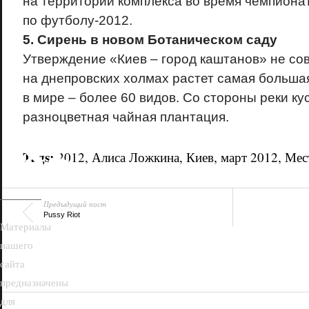
на территории комплекса во время чемпиона
по футболу-2012.
5. Сирень в новом Ботаническом саду
Утверждение «Киев – город каштанов» не сов
на днепровских холмах растет самая больша
в мире – более 60 видов. Со стороны реки ку
разноцветная чайная плантация.
18+
Tags:
2012
,
Алиса Ложкина
,
Киев
,
март 2012
,
Мес
Предыдущий пост
Pussy Riot
Материалы
нашего
сайта
предназначены
для