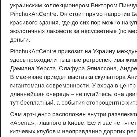
украинским коллекционером Виктором Пинчу
PinchukArtCentre. Он стоит прямо напротив Б
красивого здания, где до сих пор можно накуп
экологичных лакомств за несусветные (по м
деньги.
PinchukArtCentre привозит на Украину между
здесь проходили пышные ретроспективы живы
Дэмиана Херста, Олафура Элиассона, Андреа
В мае-июне приедет выставка скульптора Ани
гигантомана современности. У входа в центр
длиннейшая очередь – не пугайтесь, она дви
тут бесплатный, а события стопроцентно хит
Сам арт-центр расположен внутри развлекат
«Арена», главного в Киеве. Если вас не тяне
китчевых клубов и неоправданно дорогих рес