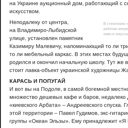
на Украине аукционный дом, работающий с 
искусством.
Неподалеку от центра,
В стекляшке «
рабочие впер
на Владимиро-Лыбидской
пиво и закусы
улице, установлен памятник
Казимиру Малевичу, напоминающий то ли тр
то ли мебельный каркас. В этих местах буду
родился и окончил начальную школу. Тут же 
стоит лавка-объект украинской художницы Ж
КАРАСЬ И ПОПУГАЙ
И вот вы на Подоле, в самой богемной местно
множество дешевых кафе и баров, недалеко 
«киевского Арбата» – Андреевского спуска. 
этой территории – Павел Гудимов, экс-гитар
группы «Океан Эльзы». Ему принадлежит «Я 