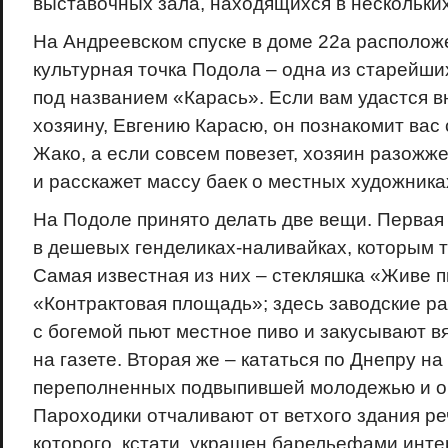
выставочных зала, находящихся в нескольких 
На Андреевском спуске в доме 22а располож
культурная точка Подола – одна из старейши
под названием «Карась». Если вам удастся 
хозяину, Евгению Карасю, он познакомит вас
Жако, а если совсем повезет, хозяин разожж
и расскажет массу баек о местных художника
На Подоле принято делать две вещи. Первая
в дешевых генделиках-наливайках, которым т
Самая известная из них – стекляшка «Живе п
«Контрактовая площадь»; здесь заводские р
с богемой пьют местное пиво и закусывают 
на газете. Вторая же – кататься по Днепру н
переполненных подвыпившей молодежью и о
Пароходики отчаливают от ветхого здания ре
которого, кстати, украшен барельефами инт