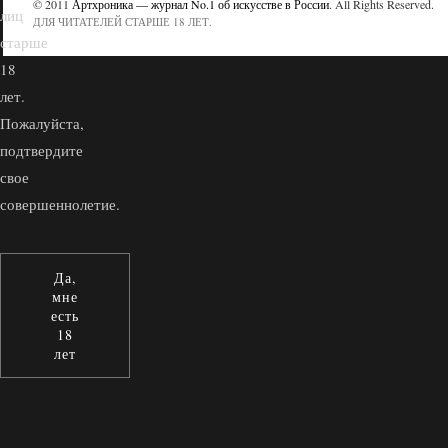
© 2011
Артхроника — журнал No.1 об искусстве в России
. All Rights Reserved.
лиц
ДЛЯ ЧИТАТЕЛЕЙ СТАРШЕ 18 ЛЕТ.
старше
18
лет.
Пожалуйста,
подтвердите
свое
совершеннолетие.
Да,
мне
есть
18
лет