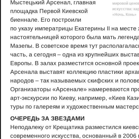
Мыстецький Арсенал, главная
мировой ценов
искусства: ка
площадка Первой Киевской
«Ночь. Конь»
биеннале. Его построили
по указу императрицы Екатерины II на месте 
настоятельницей которого была мать легенд
Мазепы. В советское время тут располагалас
часть, а сегодня – одна из крупнейших выст
Европы. В залах разместится основной проект
Арсенала выставят коллекцию пластики арха
народов – так называемых скифских и полове
Организаторы «Арсенале» намереваются пр
арт-экскурсии по Киеву, например, «Киев Ка
туры по галереям и художественным мастерс
ОЧЕРЕДЬ ЗА ЗВЕЗДАМИ
Неподалеку от Крещатика разместился киевс
современного искусства, основанный в 2006