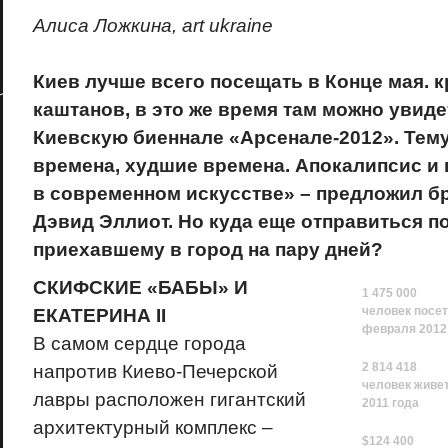
Алиса Ложкина, art ukraine
Киев лучше всего посещать в Конце мая. 
каштанов, в это же время там можно увид
Киевскую биеннале «Арсенале-2012». Тему
времена, худшие времена. Апокалипсис и
в современном искусстве» – предложил б
Дэвид Эллиот. Но куда еще отправиться п
приехавшему в город на пару дней?
СКИФСКИЕ «БАБЫ» И
1 475 000
человек посет
ЕКАТЕРИНА II
февраля 2012
В самом сердце города
2 814 418
напротив Киево-Печерской
человек живе
лавры расположен гигантский
2011 года
архитектурный комплекс –
$124 400