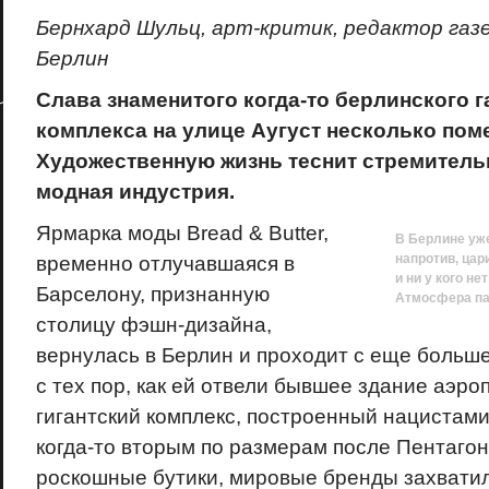
Бернхард Шульц, арт-критик, редактор газе
Берлин
Слава знаменитого когда-то берлинского 
комплекса на улице Аугуст несколько пом
Художественную жизнь теснит стремител
модная индустрия.
Ярмарка моды Bread & Butter,
В Берлине уже
напротив, ца
временно отлучавшаяся в
и ни у кого не
Барселону, признанную
Атмосфера па
столицу фэшн-дизайна,
вернулась в Берлин и проходит с еще больш
с тех пор, как ей отвели бывшее здание аэро
гигантский комплекс, построенный нацистам
когда-то вторым по размерам после Пентаго
роскошные бутики, мировые бренды захвати