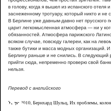
в голову, когда я вышел из испанского отеля и
заснеженному тротуару, который никто и не 
В Берлине уже давным-давно нет прусского п
царит легкомысленная атмосфера — ни у ког
обязанностей. Атмосфера парижского Латинс
всяком случае, повсюду галереи, как на лево
также бутики и масса модных организаций. И
Берлину раньше и не снились. В следующий р
прийти сюда, непременно проверю свой банко
нельзя.
Перевод с английского
18+
Tags:
2010
,
Бернхард Шульц
,
Их проблемы
,
коло