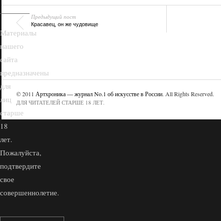
Предыдущий пост
Красавец, он же чудовище
Материалы
нашего
сайта
предназначены
для
© 2011
Артхроника — журнал No.1 об искусстве в России
. All Rights Reserved.
лиц
ДЛЯ ЧИТАТЕЛЕЙ СТАРШЕ 18 ЛЕТ.
старше
18
лет.
Пожалуйста,
подтвердите
свое
совершеннолетие.