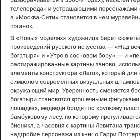
телепередач и устрашающими персонажами 
а «Москва-Сити» становится в нем муравейн
поганок.
В «Новых моделях» художница берет сюжет
произведений русского искусства — «Над ве
богатыря» и «Утро в сосновом бору» — и «п
растиражированные картины заново, исполь
элементы конструктора «Лего», который для 
символом современных визуальных штампов
окружающий мир. Уверенность сменяется бе
богатыри становятся крошечными фигурками
лошадках, медведи бродят по хрупкому плас
бамбуковому лесу, по которому прогуливается
бионикл, а часовня с картины Левитана тран
надгробие персонажа из книг о Гарри Поттер