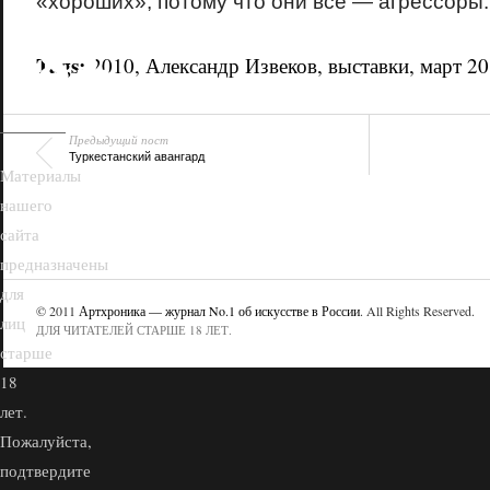
«хороших», потому что они все — агрессоры.
18+
Tags:
2010
,
Александр Извеков
,
выставки
,
март 2
Предыдущий пост
Туркестанский авангард
Материалы
нашего
сайта
предназначены
для
© 2011
Артхроника — журнал No.1 об искусстве в России
. All Rights Reserved.
лиц
ДЛЯ ЧИТАТЕЛЕЙ СТАРШЕ 18 ЛЕТ.
старше
18
лет.
Пожалуйста,
подтвердите