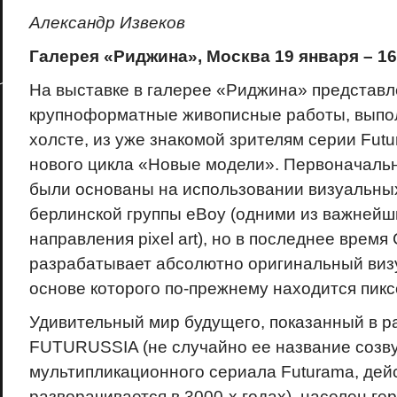
Александр Извеков
Галерея «Риджина», Москва 19 января – 16
На выставке в галерее «Риджина» представ
крупноформатные живописные работы, выпо
холсте, из уже знакомой зрителям серии Futur
нового цикла «Новые модели». Первоначаль
были основаны на использовании визуальны
берлинской группы eBoy (одними из важнейш
направления pixel art), но в последнее время
разрабатывает абсолютно оригинальный визу
основе которого по-прежнему находится пикс
Удивительный мир будущего, показанный в р
FUTURUSSIA (не случайно ее название созв
мультипликационного сериала Futurama, дей
разворачивается в 3000-х годах), населен гер