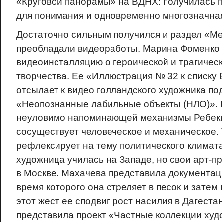
«Круговой панорамы» на ВДНХ: получилась п
для понимания и одновременно многозначная
Достаточно сильным получился и раздел «Ме
преобладали видеоработы. Марина Фоменко
видеоинсталляцию о героической и трагичес
творчества. Ее «Иллюстрация № 32 к списку
отсылает к видео голландского художника по
«Неопознанные лабильные объекты (НЛО)». 
неуловимо напоминающей механизмы Ребекк
сосуществует человеческое и механическое.
рефлексирует на тему политического климата
художница училась на Западе, но свои арт-п
в Москве. Махачева представила документа
время которого она стреляет в песок и затем 
этот жест ее сподвиг рост насилия в Дагеста
представила проект «Частные коллекции худ