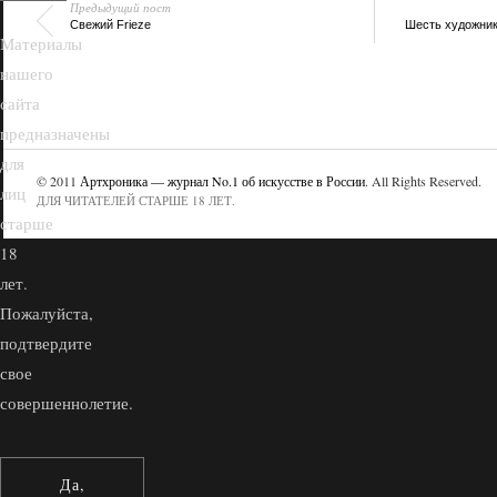
Предыдущий пост
Свежий Frieze
Шесть художник
Материалы
нашего
сайта
предназначены
для
© 2011
Артхроника — журнал No.1 об искусстве в России
. All Rights Reserved.
лиц
ДЛЯ ЧИТАТЕЛЕЙ СТАРШЕ 18 ЛЕТ.
старше
18
лет.
Пожалуйста,
подтвердите
свое
совершеннолетие.
Да,