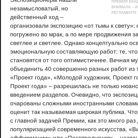
ПРЕМИЯ КАН
ВНИМАЛА – И
незамысловатый, но
РЕГЛАМЕНТЕ 
действенный ход –
организовали экспозицию «от тьмы к свету»:
погружено во мрак, а по мере продвижения з
светлее и светлее. Однако концептуально ос
эмоциональную составляющую работ: те, что 
становятся от того оптимистичнее. Вечная му
объединить 40 совершенно разных работ из 
«Проект года», «Молодой художник. Проект г
Проект года» – разрешилась не только нюан
введением разделов. Очевидно, что экспози
очарованы сложными иностранными словами,
оценит так называемая широкая публика. Что
с главной задачей Премии, как это много раз
популяризацией современного искусства. «В
аффирмации» или «Постпродукция» – назван