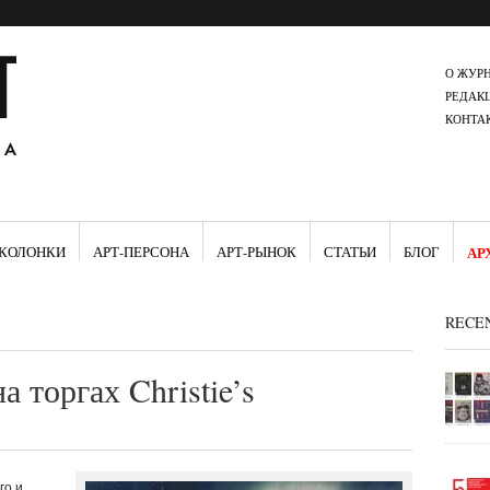
О ЖУР
РЕДАК
КОНТА
КОЛОНКИ
АРТ-ПЕРСОНА
АРТ-РЫНОК
СТАТЬИ
БЛОГ
АР
RECE
 торгах Christie’s
го и