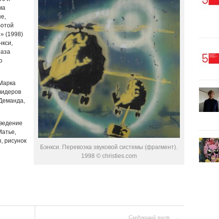
ма
е,
ботой
» (1998)
нкси,
раза
о
Марка
лидеров
 Деманда,
зведение
Матье,
, рисунок
Бэнкси. Перевозка звуковой системы (фрагмент).
1998 © christies.com
Следующий пост