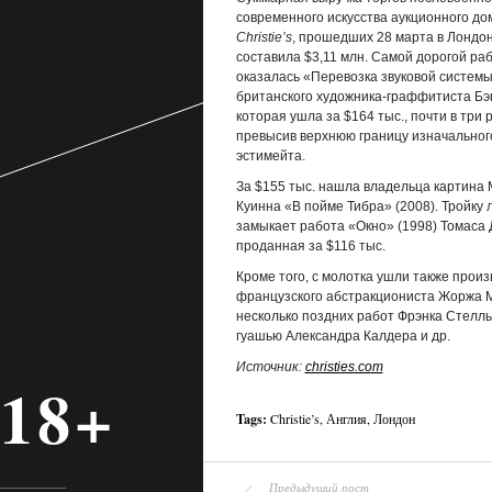
современного искусства аукционного до
Christie’s
, прошедших 28 марта в Лондон
составила $3,11 млн. Самой дорогой ра
оказалась «Перевозка звуковой системы
британского художника-граффитиста Бэ
которая ушла за $164 тыс., почти в три 
превысив верхнюю границу изначальног
эстимейта.
За $155 тыс. нашла владельца картина 
Куинна «В пойме Тибра» (2008). Тройку 
замыкает работа «Окно» (1998) Томаса
проданная за $116 тыс.
Кроме того, с молотка ушли также прои
французского абстракциониста Жоржа 
несколько поздних работ Фрэнка Стеллы
гуашью Александра Калдера и др.
Источник:
christies.com
18+
Tags:
Christie’s
,
Англия
,
Лондон
Предыдущий пост