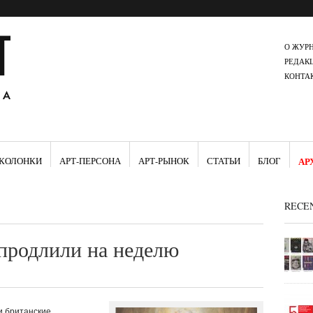
О ЖУР
РЕДАК
КОНТА
КОЛОНКИ
АРТ-ПЕРСОНА
АРТ-РЫНОК
СТАТЬИ
БЛОГ
АР
RECE
продлили на неделю
и британские