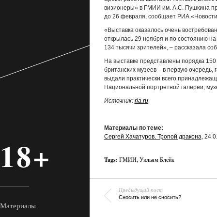
визионеры» в ГМИИ им. А.С. Пушкина п
до 26 февраля, сообщает РИА «Новости
«Выставка оказалось очень востребован
открылась 29 ноября и по состоянию на
134 тысячи зрителей», – рассказала соб
На выставке представлены порядка 150
британских музеев – в первую очередь, г
выдали практически всего принадлежащ
Национальной портретной галереи, муз
Источник:
ria.ru
Материалы по теме:
Сергей Хачатуров. Тропой дракона
, 24.0
18+
Tags:
ГМИИ
,
Уильям Блейк
Предыдущий пост
Сносить или не сносить?
Материалы