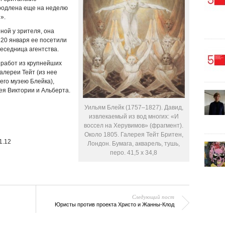
родлена еще на неделю
».
ной у зрителя, она
 20 января ее посетили
еседница агентства.
 работ из крупнейших
алереи Тейт (из нее
его музею Блейка),
ея Виктории и Альберта.
Уильям Блейк (1757–1827). Давид,
извлекаемый из вод многих: «И
воссел на Херувимов» (фрагмент).
Около 1805. Галерея Тейт Бритен,
1.12
Лондон. Бумага, акварель, тушь,
перо. 41,5 x 34,8
Следующий пост
Юристы против проекта Христо и Жанны-Клод