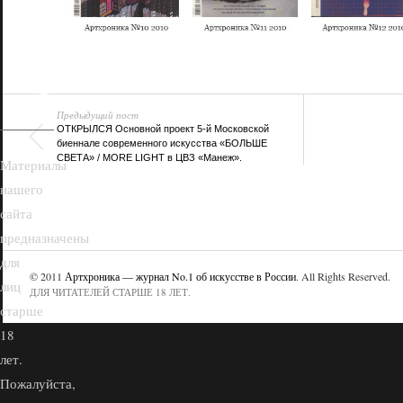
18+
Предыдущий пост
ОТКРЫЛСЯ Основной проект 5-й Московской
биеннале современного искусства «БОЛЬШЕ
СВЕТА» / MORE LIGHT в ЦВЗ «Манеж».
Материалы
нашего
сайта
предназначены
для
© 2011
Артхроника — журнал No.1 об искусстве в России
. All Rights Reserved.
лиц
ДЛЯ ЧИТАТЕЛЕЙ СТАРШЕ 18 ЛЕТ.
старше
18
лет.
Пожалуйста,