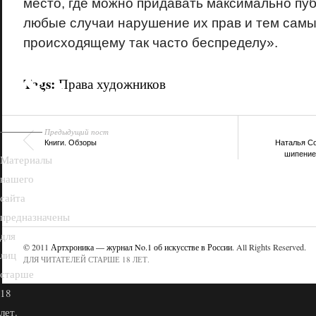
место, где можно придавать максимально пуб
любые случаи нарушение их прав и тем самы
происходящему так часто беспределу».
18+
Tags:
Права художников
Предыдущий пост
Книги. Обзоры
Наталья Со
шипение
Материалы
нашего
сайта
предназначены
для
© 2011
Артхроника — журнал No.1 об искусстве в России
. All Rights Reserved.
лиц
ДЛЯ ЧИТАТЕЛЕЙ СТАРШЕ 18 ЛЕТ.
старше
18
лет.