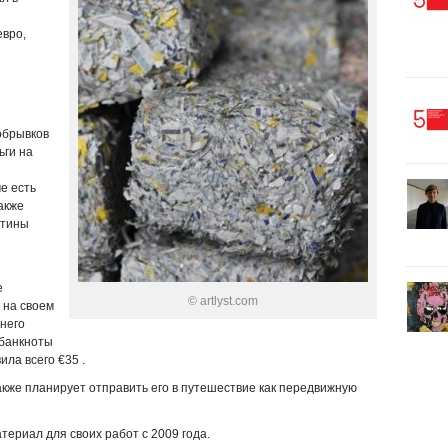
евро,
обрывков
ьги на
е есть
акже
ртины
е
© artlyst.com
 на своем
 него
 банкноты
ла всего €35 .
кже планирует отправить его в путешествие как передвижную
териал для своих работ с 2009 года.