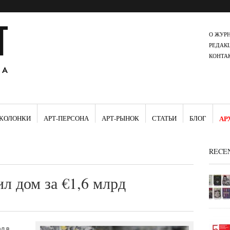
О ЖУР
РЕДАК
КОНТА
КОЛОНКИ
АРТ-ПЕРСОНА
АРТ-РЫНОК
СТАТЬИ
БЛОГ
АР
RECE
л дом за €1,6 млрд
л в