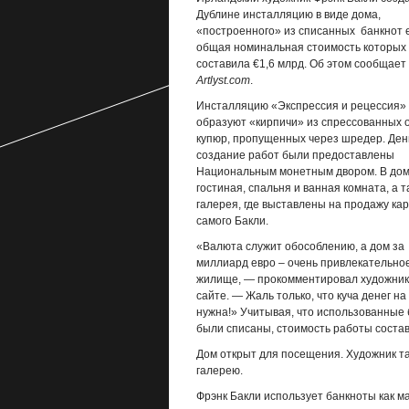
Дублине инсталляцию в виде дома,
«построенного» из списанных банкнот 
общая номинальная стоимость которых
составила €1,6 млрд. Об этом сообщает
Artlyst.com
.
Инсталляцию «Экспрессия и рецессия»
образуют «кирпичи» из спрессованных 
купюр, пропущенных через шредер. Ден
создание работ были предоставлены
Национальным монетным двором. В дом
гостиная, спальня и ванная комната, а т
галерея, где выставлены на продажу ка
самого Бакли.
«Валюта служит обособлению, а дом за
миллиард евро – очень привлекательно
жилище, — прокомментировал художник
сайте. — Жаль только, что куча денег на
нужна!» Учитывая, что использованные
были списаны, стоимость работы состави
Дом открыт для посещения. Художник та
галерею.
Фрэнк Бакли использует банкноты как ма