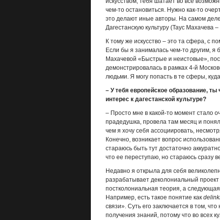
искусством, тебя шатает во все возможн
чем-то остановиться. Нужно как-то очерт
это делают иные авторы. На самом деле,
Дагестанскую культуру (Таус Махачева – 
К тому же искусство – это та сфера, с 
Если бы я занималась чем-то другим, я б
Махачевой «Быстрые и неистовые», пос
демонстрировалась в рамках 4-й Москов
людьми. Я могу попасть в те сферы, куд
– У тебя европейское образование, ты
интерес к дагестанской культуре?
– Просто мне в какой-то момент стало о
прадедушка, провела там месяц и поняла,
чем я хочу себя ассоциировать, несмотр
Конечно, возникает вопрос использовани
стараюсь быть тут достаточно аккуратной
что ее переступаю, но стараюсь сразу в
Недавно я открыла для себя великолепн
разрабатывает деколониальный проект 
постколониальная теория, а следующая 
Например, есть такое понятие как
delink
связи». Суть его заключается в том, чт
получения знаний, потому что во всех 