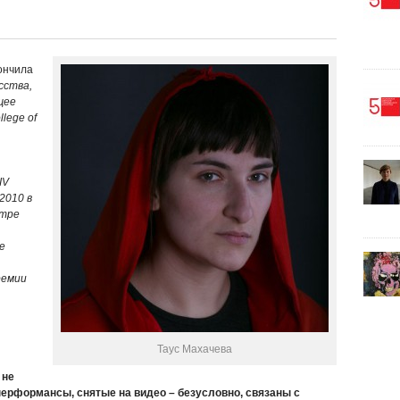
ончила
сства,
щее
lege of
IV
2010 в
нтре
е
ремии
Таус Махачева
 не
ерформансы, снятые на видео – безусловно, связаны с