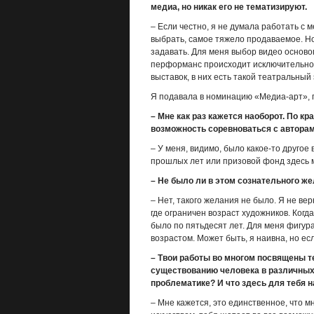
медиа, но никак его не тематизируют.
– Если честно, я не думала работать с м
выбрать, самое тяжело продаваемое. Но
задавать. Для меня выбор видео осново
перформанс происходит исключительно
выставок, в них есть такой театральный 
Я подавала в номинацию «Медиа-арт», п
– Мне как раз кажется наоборот. По 
возможность соревноваться с авторам
– У меня, видимо, было какое-то другое 
прошлых лет или призовой фонд здесь ме
– Не было ли в этом сознательного ж
– Нет, такого желания не было. Я не ве
где ограничен возраст художников. Когд
было по пятьдесят лет. Для меня фигура
возрастом. Может быть, я наивна, но ес
– Твои работы во многом посвящены т
существованию человека в различных к
проблематике? И что здесь для тебя 
– Мне кажется, это единственное, что м