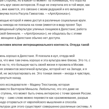
ые стороны, но в какой-то момент ты понимаешь, что пора на
ить круг своих интересов. Я еще не очертила его в той мере, как
 мне кажется, это связано с моим дедушкой и его вкладом в
внучка поэта Расула Гамзатова. – «
АртХроника»
).
помощью которой я имею доступ в различные социальные круги.
ы никогда не поехала на гонки (имеется в виду проект Таус
вященный субкультуре уличных гонщиков в Дагестане; работа
ской биеннале. – «
АртХроника»
), не общалась бы с этими
а женщине в Дагестане обычно нет доступа.
 человек вполне интернационального контекста. Откуда такой
чень хорошо в Дагестане. Я поехала в аул, откуда мой
 что мне там очень хорошо и эта культура мне близка. Это то, с
я на то, что большую часть своей жизни я прожила в Москве.
я элементов экзотичной культуры, которой нет на Западе, и я
, не эксплуатировать ее. Это тонкая линия – иногда я чувствую,
ернуться назад.
ого исследователя – Мадину Тлостанову, которая
вместе Валтером Миньола. Любопытно, что это даже не
ступень, что может быть очень интересно с точки зрения России.
ing
– само слово можно перевести как «размежевание, разрыв
о надо оторваться от европейского мышления и способа
культурах для этого существуют совершенно различные системы. А