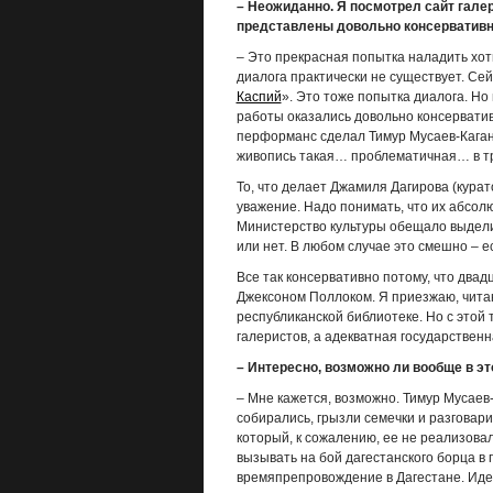
– Неожиданно. Я посмотрел сайт галер
представлены довольно консервативн
– Это прекрасная попытка наладить хоть
диалога практически не существует. Сей
Каспий
». Это тоже попытка диалога. Но
работы оказались довольно консервати
перформанс сделал Тимур Мусаев-Каган,
живопись такая… проблематичная… в тр
То, что делает Джамиля Дагирова (кура
уважение. Надо понимать, что их абсол
Министерство культуры обещало выделит
или нет. В любом случае это смешно – 
Все так консервативно потому, что двад
Джексоном Поллоком. Я приезжаю, читаю
республиканской библиотеке. Но с этой 
галеристов, а адекватная государственн
– Интересно, возможно ли вообще в э
– Мне кажется, возможно. Тимур Мусае
собирались, грызли семечки и разговар
который, к сожалению, ее не реализова
вызывать на бой дагестанского борца в
времяпрепровождение в Дагестане. Идея