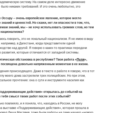
кадемическую систему. На самом деле интересно движение
 было никаких требований. И это очень любопытно, это
е
Occupy
–
очень европейское явление, которое могло
знаний и ценностей. Но скажи, нет ли опасности в том, что,
мам знаний, мы – не хочу использовать громких слов, но тем
о национализма?
ытаюсь говорить, это не локальный национализм. Я не имею в виду
, например, в Дагестане, когда представители одной
одстве над другой. Я говорю о каких-то практиках передачи
го развития, которые отличаются от западной системы.
итическая обстановка в республике? Твоя работа «
Пуля
»,
з посвящена довольно напряженным моментам в ее жизни.
дения происходящего. Даже в тексте о работе я говорю, что в тот
углу моего дома застрелили трех полицейских. Но при этом,
сальное прочтение: она о сути и инструменте насилия как
«Поддерживающие действия» открылась до событий на
тебя смысл твоих работ после этих событий?
но повлияло, и я поняла, что, находясь в России, не могу
на выставке «Поддерживающие действия», которая прошла в
ровал Леша Масляев, тоже были работы на тему нашего «нового