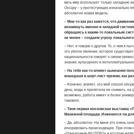
весь мир использует только западную а
Occupy
– у протестующих изначально не
абсолютно новая модель.
– Мне-то как раз кажется, что движени
возникнуть именно в западной системе 
обращаясь к каким-то локальным систе
не менее – создаем угрозу локальног
– Нет, я говорю о другом. То, о чем я п
это убогое явление, которое существует
национальности говорят о своем превосх
знания, культурного и интеллектуально
– На тебя как-то влияет нынешняя пол
вошедшая в шорт-лист премии, как ра
– Конечно, влияет, это мой способ обсуж
день, когда я прилетела ее снимать, на 
возможно, работа имеет и более универ
такового.
– Твоя первая московская выставка 
Манежной площади. Изменился ли для 
– Да, абсолютно. На меня это очень силь
игнорировать происходящее. При этом 
«Паноптикум
INUTERO
» и которую кури