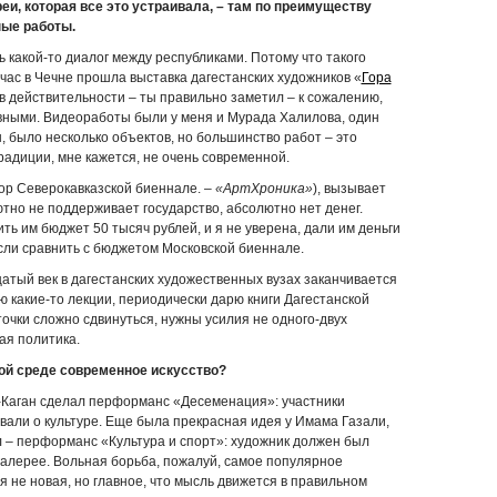
еи, которая все это устраивала, – там по преимуществу
ые работы.
 какой-то диалог между республиками. Потому что такого
час в Чечне прошла выставка дагестанских художников «
Гора
 в действительности – ты правильно заметил – к сожалению,
вными. Видеоработы были у меня и Мурада Халилова, один
 было несколько объектов, но большинство работ – это
адиции, мне кажется, не очень современной.
тор Северокавказской биеннале. –
«АртХроника»
), вызывает
ютно не поддерживает государство, абсолютно нет денег.
ь им бюджет 50 тысяч рублей, и я не уверена, дали им деньги
если сравнить с бюджетом Московской биеннале.
цатый век в дагестанских художественных вузах заканчивается
 какие-то лекции, периодически дарю книги Дагестанской
точки сложно сдвинуться, нужны усилия не одного-двух
ая политика.
той среде современное искусство?
в-Каган сделал перформанс «Десеменация»: участники
ивали о культуре. Еще была прекрасная идея у Имама Газали,
л – перформанс «Культура и спорт»: художник должен был
 галерее. Вольная борьба, пожалуй, самое популярное
 не новая, но главное, что мысль движется в правильном