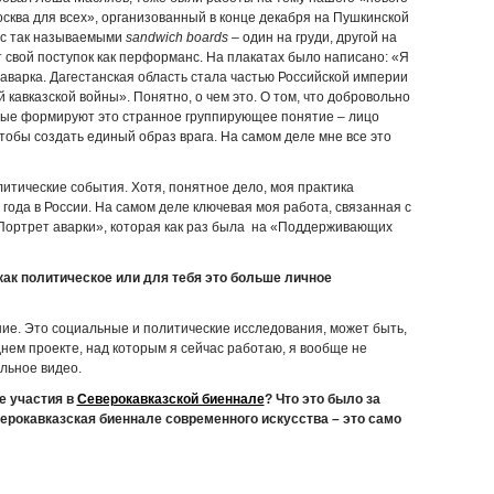
сква для всех», организованный в конце декабря на Пушкинской
(с так называемыми
sandwich
boards
– один на груди, другой на
т свой поступок как перформанс. На плакатах было написано: «Я
 аварка. Дагестанская область стала частью Российской империи
й кавказской войны». Понятно, о чем это. О том, что добровольно
рые формируют это странное группирующее понятие – лицо
чтобы создать единый образ врага. На самом деле мне все это
литические события. Хотя, понятное дело, моя практика
года в России. На самом деле ключевая моя работа, связанная с
Портрет аварки», которая как раз была на «Поддерживающих
как политическое или для тебя это больше личное
ние. Это социальные и политические исследования, может быть,
нем проекте, над которым я сейчас работаю, я вообще не
льное видео.
е участия в
Северокавказской биеннале
? Что это было за
верокавказская биеннале современного искусства – это само