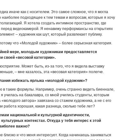
едиа иначе как с носителем. Это самое сложное, что я могла
 наиболее подходящее к тем темам и вопросам, которые я хочу
полагающий. Я хотела создать интимное пространство, где
 перед видеокамерой. Я ненавижу перформансы на открытиях
элемент – художник как шут, который развлекает публику.
отому что «Молодой художник» – более серьезная категория.
крайней мере, молодым художникам предоставляется
и своей «весовой категории».
восприятие. Может быть, из-за того, что я видела выставку
ньше, – мне казалось, эта «весовая категория» полегче.
елания избежать ярлыка «молодой художник»?
рю в такие формулы. Например, очень странно видеть биеннале,
а я училась на бакалавра, со мной учились студенты, которым
 «молодого автора» завязана со стажем художника, а не с его
ли работа хорошая, какая разница, сколько тебе лет?
емам национальной и культурной идентичности,
ультурных контекстах. Откуда у тебя интерес к этой
наиболее важно?
не близко и что меня интересует. Когда начинаешь заниматься