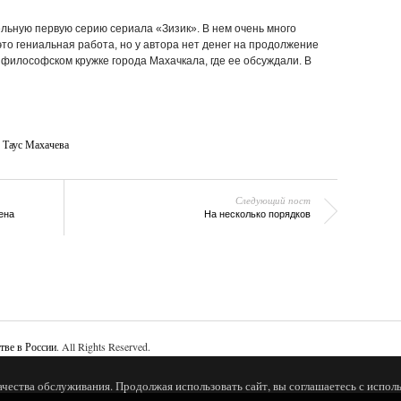
льную первую серию сериала «Зизик».
В нем очень много
 это гениальная работа, но у автора нет денег на продолжение
 философском кружке города Махачкала, где ее обсуждали. В
,
Таус Махачева
Следующий пост
ена
На несколько порядков
тве в России
. All Rights Reserved.
ачества обслуживания. Продолжая использовать сайт, вы соглашаетесь с исполь