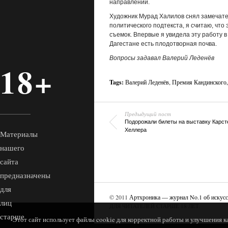
направлении.
Художник Мурад Халилов cнял замечате
политического подтекста, я считаю, что
съемок. Впервые я увидела эту работу в
Дагестане есть плодотворная почва.
Вопросы задавал Валерий Леденёв
18+
Tags:
Валерий Леденёв
,
Премия Кандинского
Предыдущий пост
Подорожали билеты на выставку Карст
Хеллера
Материалы
нашего
сайта
предназначены
для
© 2011
Артхроника — журнал No.1 об искусс
лиц
ДЛЯ ЧИТАТЕЛЕЙ СТАРШЕ 18 ЛЕТ.
старше
Этот сайт использует файлы cookie для корректной работы и улучшения к