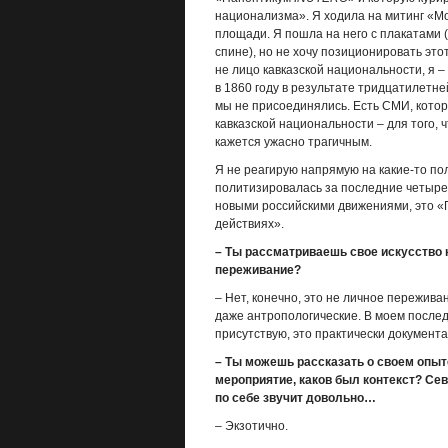
национализма». Я ходила на митинг «Мо
площади. Я пошла на него с плакатами 
спине), но не хочу позиционировать это
не лицо кавказской национальности, я –
в 1860 году в результате тридцатилетне
мы не присоединялись. Есть СМИ, кото
кавказской национальности – для того, 
кажется ужасно трагичным.
Я не реагирую напрямую на какие-то по
политизировалась за последние четыре 
новыми российскими движениями, это «
действиях».
– Ты рассматриваешь свое искусство 
переживание?
– Нет, конечно, это не личное пережива
даже антропологические. В моем послед
присутствую, это практически документа
– Ты можешь рассказать о своем опыт
мероприятие, каков был контекст? Се
по себе звучит довольно…
– Экзотично.