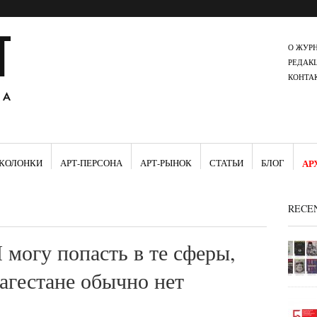
О ЖУР
РЕДАК
КОНТА
КОЛОНКИ
АРТ-ПЕРСОНА
АРТ-РЫНОК
СТАТЬИ
БЛОГ
АР
RECE
 могу попасть в те сферы,
агестане обычно нет