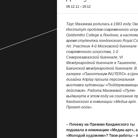
•
09.12.11
19:12
Таус Махачева родилась в 1983 году.
Ок
Институт проблем современного иску
Goldsmiths College в Лондоне, в настоя
время студентка лондонского Royal Col
Art. Участник 4-й Московской биеннале
современного искусства, 1-й
Северокавказской биеннале,
VI
Международной биеннале в Ташкенте, 
Бакинской международной биеннале. В 
галерее «Паноптикум
INUTERO
» в Це
дизайна
Artplay
прошла персональная
выставка художницы «Поддерживающи
действия». Работа Махачевой «Пуля»
выдвинута в этом году на соискание п
Кандинского в номинации «Медиа-арт.
Проект года».
– Почему на Премию Кандинского ты
подавала в номинацию «Медиа-арт», а
«Молодой художник»? Твои работы – п