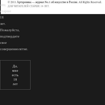
© 2011
Артхроника — журнал No.1 об искусстве в России
. All Rights Reserved.
лиц
ДЛЯ ЧИТАТЕЛЕЙ СТАРШЕ 18 ЛЕТ.
старше
18
лет.
Пожалуйста,
подтвердите
свое
совершеннолетие.
Да,
мне
есть
18
лет