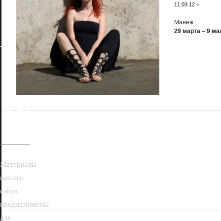
•
11.03.12
Манеж
29 марта – 9 ма
18+
Материалы
нашего
сайта
предназначены
для