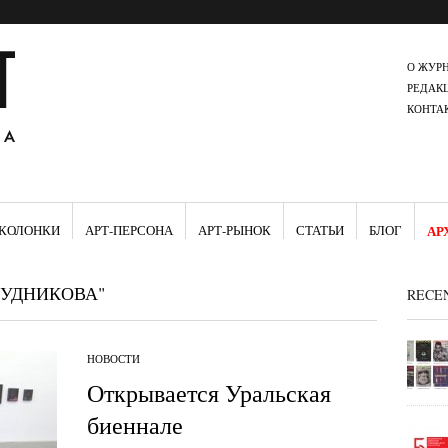
О ЖУР
РЕДАК
КОНТА
КОЛОНКИ
АРТ-ПЕРСОНА
АРТ-РЫНОК
СТАТЬИ
БЛОГ
АР
РУДНИКОВА"
RECE
НОВОСТИ
Открывается Уральская
биеннале