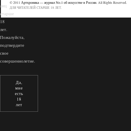
© 2011
Артхроника — журнал No.1 об искусстве в России
. All Rights Reserved.
лиц
ДЛЯ ЧИТАТЕЛЕЙ СТАРШЕ 18 ЛЕТ.
старше
18
лет.
Пожалуйста,
подтвердите
свое
совершеннолетие.
Да,
мне
есть
18
лет