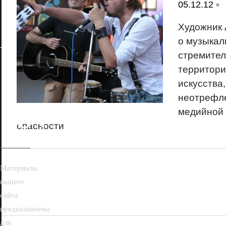
•
05.12.12
Художни
о музыкал
стремител
территори
искусства,
неотрефл
18+
медийной 
опасности
Материалы
нашего
сайта
предназначены
для