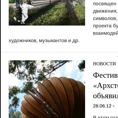
посвящен
движения,
символов,
проекта б
взаимодей
художников, музыкантов и др.
НОВОСТИ
Фестив
«Архст
объяви
•
28.06.12
В этом го