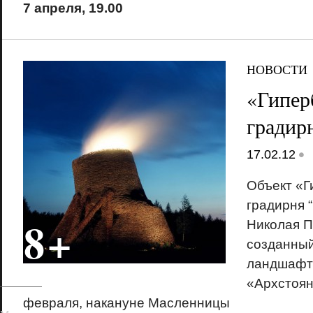
7 апреля, 19.00
НОВОСТИ
«Гипер
градир
•
17.02.12
Объект «Г
градирня 
18+
Николая П
созданный
ландшафт
«Архстоян
февраля, накануне Масленницы