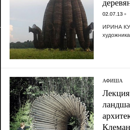
деревя
•
02.07.13
ИРИНА КУЛ
художника
АФИША
Лекция
ландша
архите
Клеман