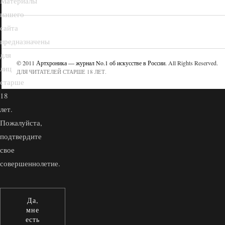
Материалы
нашего
сайта
предназначены
для
© 2011
Артхроника — журнал No.1 об искусстве в России
. All Rights Reserved.
лиц
ДЛЯ ЧИТАТЕЛЕЙ СТАРШЕ 18 ЛЕТ.
старше
18
лет.
Пожалуйста,
подтвердите
свое
совершеннолетие.
Да,
мне
есть