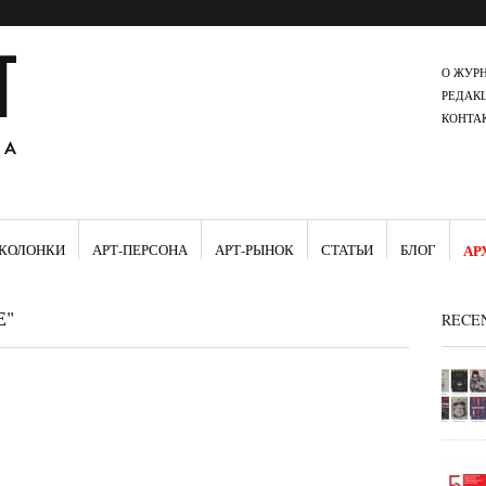
О ЖУР
РЕДАК
КОНТА
КОЛОНКИ
АРТ-ПЕРСОНА
АРТ-РЫНОК
СТАТЬИ
БЛОГ
АР
Е"
RECE