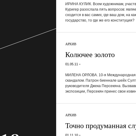
ИРИНА КУЛИК. Всем художникам, участ
Куригер разослала пять вопросов: явля
сходится в вас самих, где ваш дом, на к
государство, то где же его конституция?
АРХИВ
Колючее золото
•
01.05.11
МИЛЕНА ОРЛОВА. 10-я Международная б
скандалом. Патрон биеннале шейх Султа
руководителя Джека Персекяна. Вызвав
экспозиции, Персекян принес свои изви
АРХИВ
Точно продуманная сл
•
01.11.10