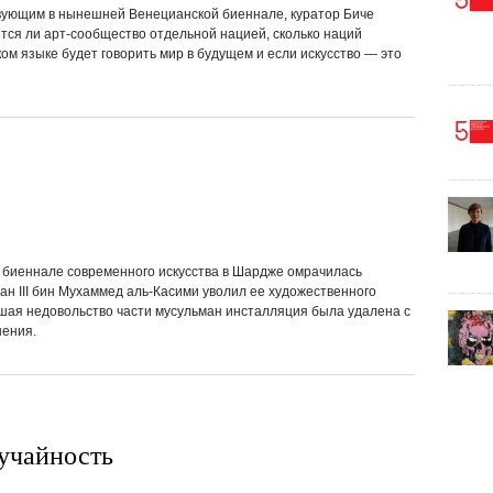
вующим в нынешней Венецианской биеннале, куратор Биче
ется ли арт-сообщество отдельной нацией, сколько наций
аком языке будет говорить мир в будущем и если искусство — это
иеннале современного искусства в Шардже омрачилась
н III бин Мухаммед аль-Касими уволил ее художественного
шая недовольство части мусульман инсталляция была удалена с
нения.
учайность