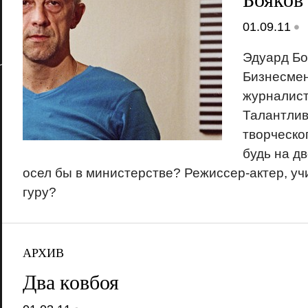
•
01.09.11
Эдуард Бо
Бизнесмен
журналис
Талантлив
творческо
будь на д
осел бы в министерстве? Режиссер-актер, уч
гуру?
АРХИВ
Два ковбоя