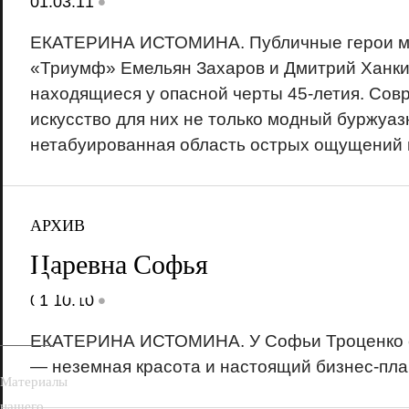
•
01.03.11
ЕКАТЕРИНА ИСТОМИНА. Публичные герои мо
«Триумф» Емельян Захаров и Дмитрий Ханки
находящиеся у опасной черты 45-летия. Со
искусство для них не только модный буржуаз
нетабуированная область острых ощущений 
АРХИВ
Царевна Софья
18+
•
01.10.10
ЕКАТЕРИНА ИСТОМИНА. У Софьи Троценко е
— неземная красота и настоящий бизнес-пла
Материалы
нашего