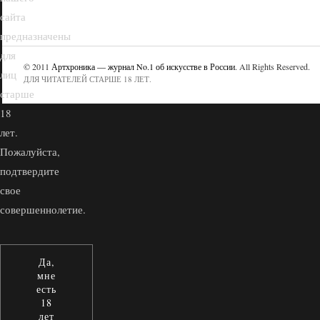
сайта
предназначены
для
© 2011
Артхроника — журнал No.1 об искусстве в России
. All Rights Reserved.
лиц
ДЛЯ ЧИТАТЕЛЕЙ СТАРШЕ 18 ЛЕТ.
старше
18
лет.
Пожалуйста,
подтвердите
свое
совершеннолетие.
Да,
мне
есть
18
лет