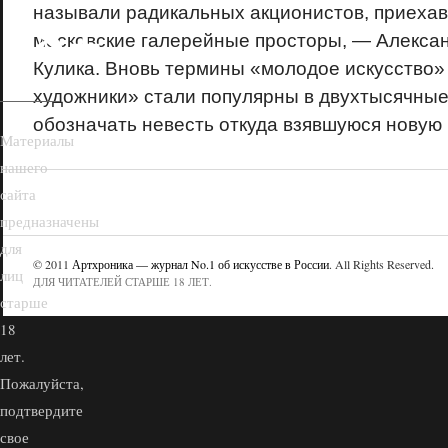
18+
называли радикальных акционистов, приехав
московские галерейные просторы, — Алекса
Кулика. Вновь термины «молодое искусство»
художники» стали популярны в двухтысячные
обозначать невесть откуда взявшуюся новую
Материалы
нашего
сайта
предназначены
для
© 2011
Артхроника — журнал No.1 об искусстве в России
. All Rights Reserved.
лиц
ДЛЯ ЧИТАТЕЛЕЙ СТАРШЕ 18 ЛЕТ.
старше
18
лет.
Пожалуйста,
подтвердите
свое