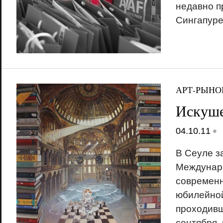
недавно 
Сингапур
АРТ-РЫНО
Искуше
•
04.10.11
В Сеуле з
Междунар
современн
юбилейной
проходивш
сентября,