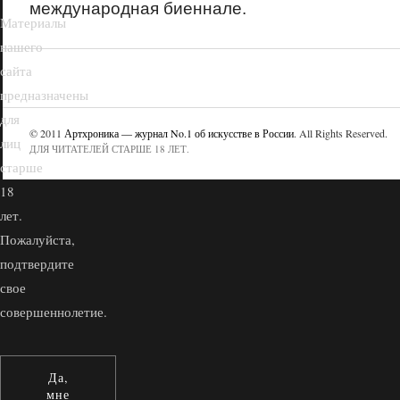
международная биеннале.
Материалы
нашего
сайта
предназначены
для
© 2011
Артхроника — журнал No.1 об искусстве в России
. All Rights Reserved.
лиц
ДЛЯ ЧИТАТЕЛЕЙ СТАРШЕ 18 ЛЕТ.
старше
18
лет.
Пожалуйста,
подтвердите
свое
совершеннолетие.
Да,
мне