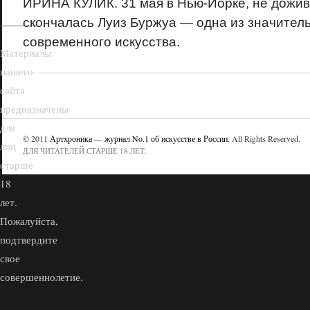
ИРИНА КУЛИК. 31 мая в Нью-Йорке, не дожив 
скончалась Луиз Буржуа — одна из значител
современного искусства.
Материалы
нашего
сайта
предназначены
для
© 2011
Артхроника — журнал No.1 об искусстве в России
. All Rights Reserved.
лиц
ДЛЯ ЧИТАТЕЛЕЙ СТАРШЕ 18 ЛЕТ.
старше
18
лет.
Пожалуйста,
подтвердите
свое
совершеннолетие.