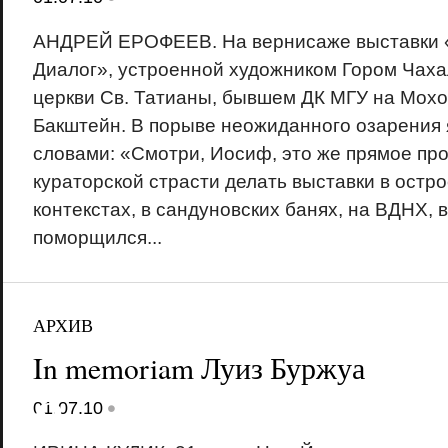
АНДРЕЙ ЕРОФЕЕВ. На вернисаже выставки «
Диалог», устроенной художником Гором Чаха
церкви Св. Татианы, бывшем ДК МГУ на Мохо
Бакштейн. В порыве неожиданного озарения я
словами: «Смотри, Иосиф, это же прямое пр
кураторской страсти делать выставки в ост
контекстах, в сандуновских банях, на ВДНХ, 
поморщился...
АРХИВ
In memoriam Луиз Буржуа
18+
•
01.07.10