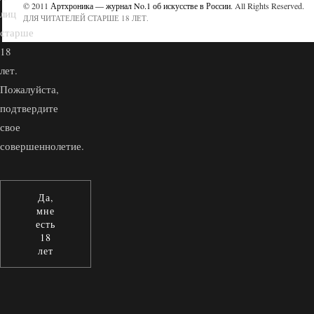
© 2011
Артхроника — журнал No.1 об искусстве в России
. All Rights Reserved.
лиц
ДЛЯ ЧИТАТЕЛЕЙ СТАРШЕ 18 ЛЕТ.
старше
18
лет.
Пожалуйста,
подтвердите
свое
совершеннолетие.
Да,
мне
есть
18
лет