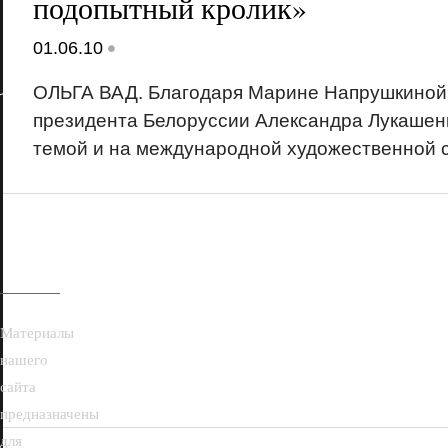
подопытный кролик»
•
01.06.10
ОЛЬГА ВАД. Благодаря Марине Напрушкиной
президента Белоруссии Александра Лукашенк
темой и на международной художественной 
18+
Материалы
нашего
сайта
предназначены
для