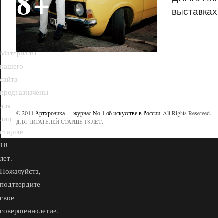
18+
выставках
Материалы
нашего
сайта
предназначены
для
© 2011
Артхроника — журнал No.1 об искусстве в России
. All Rights Reserved.
лиц
ДЛЯ ЧИТАТЕЛЕЙ СТАРШЕ 18 ЛЕТ.
старше
18
лет.
Пожалуйста,
подтвердите
свое
совершеннолетие.