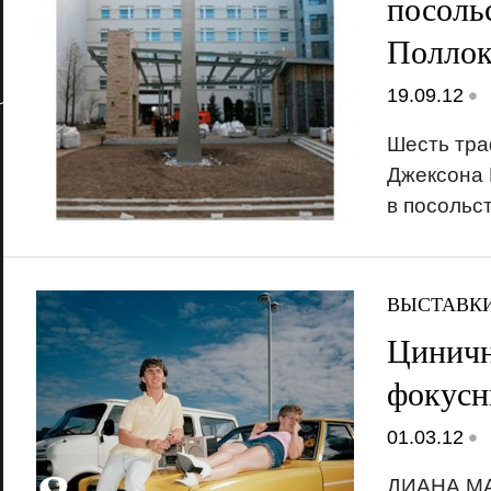
посоль
Поллок
•
19.09.12
Шесть тра
Джексона 
в посольс
ВЫСТАВК
Циничн
фокусн
•
01.03.12
ДИАНА МА