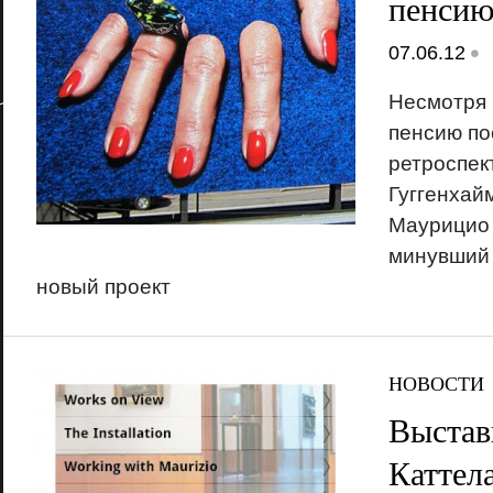
пенси
•
07.06.12
Несмотря 
пенсию по
ретроспек
Гуггенхай
Маурицио 
минувший 
новый проект
НОВОСТИ
Выстав
Каттел