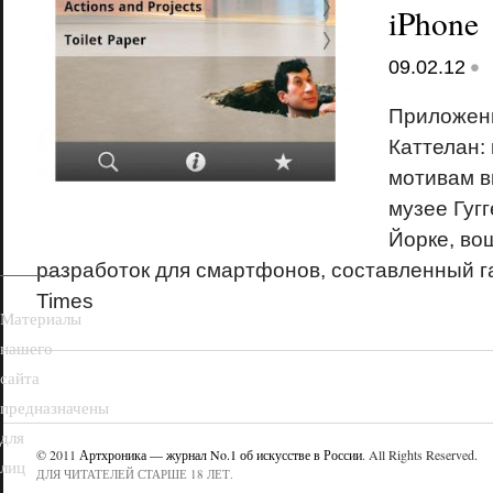
iPhone
•
09.02.12
Приложен
Каттелан:
18+
мотивам в
музее Гуг
Йорке, во
разработок для смартфонов, составленный г
Times
Материалы
нашего
сайта
предназначены
для
© 2011
Артхроника — журнал No.1 об искусстве в России
. All Rights Reserved.
лиц
ДЛЯ ЧИТАТЕЛЕЙ СТАРШЕ 18 ЛЕТ.