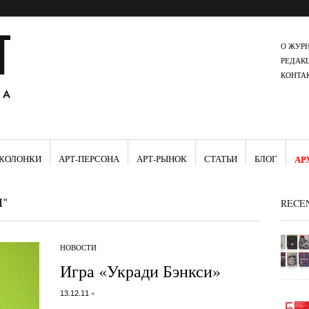
О ЖУР
РЕДАК
КОНТА
КОЛОНКИ
АРТ-ПЕРСОНА
АРТ-РЫНОК
СТАТЬИ
БЛОГ
АР
"
RECE
НОВОСТИ
Игра «Укради Бэнкси»
•
13.12.11