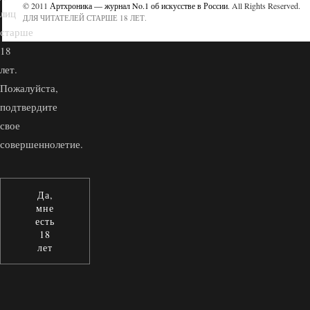
© 2011
Артхроника — журнал No.1 об искусстве в России
. All Rights Reserved.
лиц
ДЛЯ ЧИТАТЕЛЕЙ СТАРШЕ 18 ЛЕТ.
старше
18
лет.
Пожалуйста,
подтвердите
свое
совершеннолетие.
Да,
мне
есть
18
лет