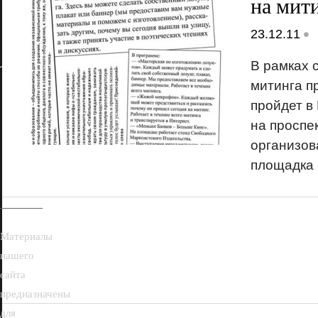
на мити
•
23.12.11
В рамках 
митинга п
пройдет в
на проспе
18+
организов
площадка
Материалы
нашего
сайта
предназначены
для