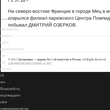
18+
•
01.07.10
На северо-востоке Франции в городе Мец в м
открылся филиал парижского Центра Помпиду
побывал ДМИТРИЙ ОЗЕРКОВ.
Материалы
нашего
сайта
предназначены
для
© 2011
Артхроника — журнал No.1 об искусстве в России
. All Rights Reserved.
лиц
ДЛЯ ЧИТАТЕЛЕЙ СТАРШЕ 18 ЛЕТ.
старше
18
лет.
Пожалуйста,
подтвердите
свое
совершеннолетие.