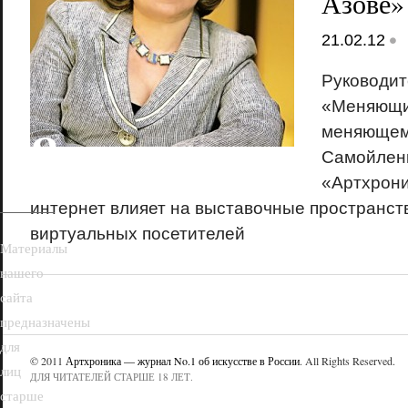
Азове»
•
21.02.12
Руководит
«Меняющи
18+
меняющем
Самойленк
«Артхроник
интернет влияет на выставочные пространств
виртуальных посетителей
Материалы
нашего
сайта
предназначены
для
© 2011
Артхроника — журнал No.1 об искусстве в России
. All Rights Reserved.
лиц
ДЛЯ ЧИТАТЕЛЕЙ СТАРШЕ 18 ЛЕТ.
старше