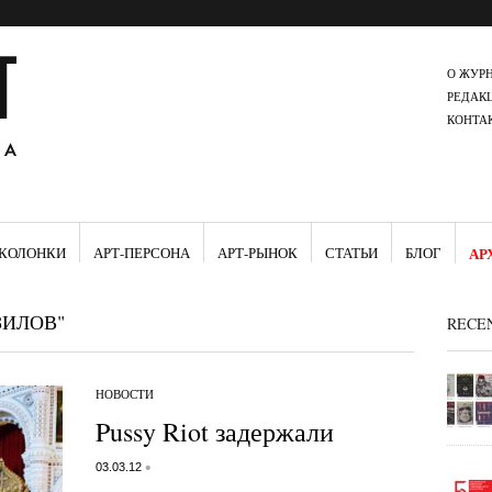
О ЖУР
РЕДАК
КОНТА
КОЛОНКИ
АРТ-ПЕРСОНА
АРТ-РЫНОК
СТАТЬИ
БЛОГ
АР
ЗИЛОВ"
RECE
НОВОСТИ
Pussy Riot задержали
•
03.03.12