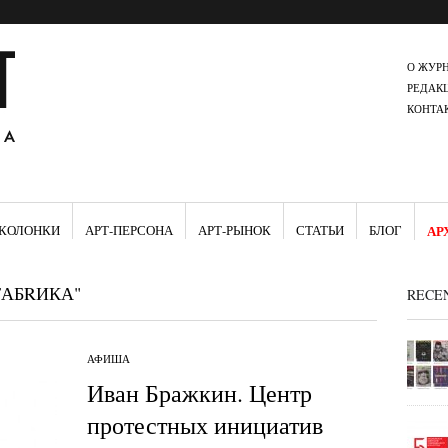
О ЖУР
РЕДАК
КОНТА
КОЛОНКИ
АРТ-ПЕРСОНА
АРТ-РЫНОК
СТАТЬИ
БЛОГ
АР
FАБRИКА"
RECE
АФИША
Иван Бражкин. Центр
протестных инициатив