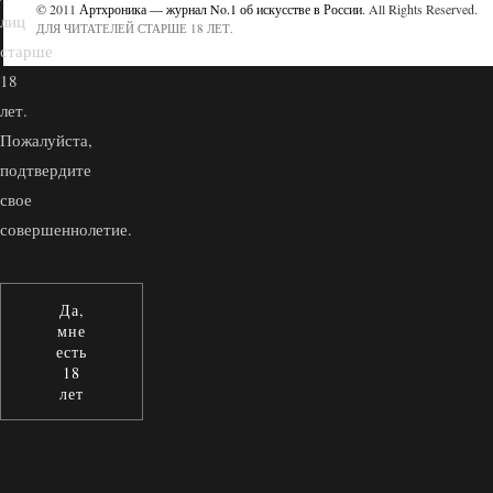
© 2011
Артхроника — журнал No.1 об искусстве в России
. All Rights Reserved.
лиц
ДЛЯ ЧИТАТЕЛЕЙ СТАРШЕ 18 ЛЕТ.
старше
18
лет.
Пожалуйста,
подтвердите
свое
совершеннолетие.
Да,
мне
есть
18
лет