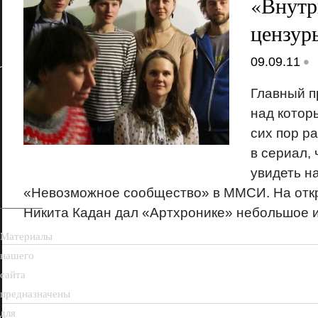
«Внутр
цензур
•
09.09.11
Главный п
над которы
сих пор р
18+
в сериал,
увидеть н
«Невозможное сообщество» в ММСИ. На отк
Никита Кадан дал «Артхронике» небольшое 
Материалы
нашего
сайта
предназначены
для